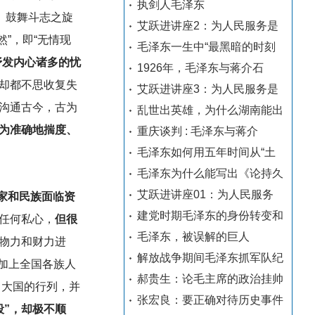
执剑人毛泽东
、鼓舞斗志之旋
艾跃进讲座2：为人民服务是
然”，即“无情现
毛泽东一生中“最黑暗的时刻
抒发内心诸多的忧
1926年，毛泽东与蒋介石
却都不思收复失
艾跃进讲座3：为人民服务是
沟通古今，古为
乱世出英雄，为什么湖南能出
为准确地揣度、
重庆谈判 : 毛泽东与蒋介
毛泽东如何用五年时间从“土
毛泽东为什么能写出《论持久
艾跃进讲座01：为人民服务
国家和民族面临资
建党时期毛泽东的身份转变和
任何私心，
但很
毛泽东，被误解的巨人
物力和财力进
解放战争期间毛泽东抓军队纪
。加上全国各族人
郝贵生：论毛主席的政治挂帅
了大国的行列，并
张宏良：要正确对待历史事件
段”，却极不顺