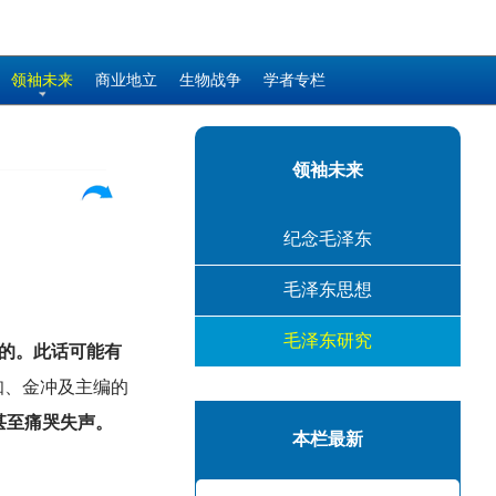
领袖未来
商业地立
生物战争
学者专栏
领袖未来
纪念毛泽东
毛泽东思想
毛泽东研究
的。此话可能有
知、金冲及主编的
甚至痛哭失声。
本栏最新