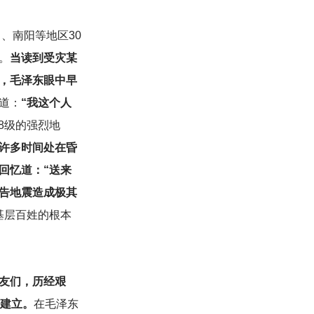
、南阳等地区30
。
当读到受灾某
，毛泽东眼中早
道：
“我这个人
.8级的强烈地
许多时间处在昏
回忆道：“送来
告地震造成极其
基层百姓的根本
友们，历经艰
国建立。
在毛泽东