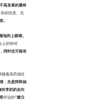
不高发展的最终
泽东的忧患、无
发。
慢慢地闭上眼睛。
会上的悼词
，同时也可能有
伴随着高昂雄壮
情，先是阵阵抽
搀扶李奶奶走向
君
所说的
“建立