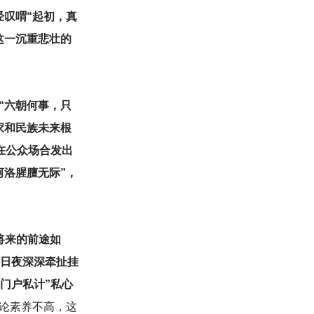
经叹喟“起初，真
这一沉重悲壮的
“六朝何事，只
家和民族未来根
在公众场合发出
河洛腥膻无际”，
将来的前途如
所日夜深深牵扯挂
门户私计”私心
论素养不高，这