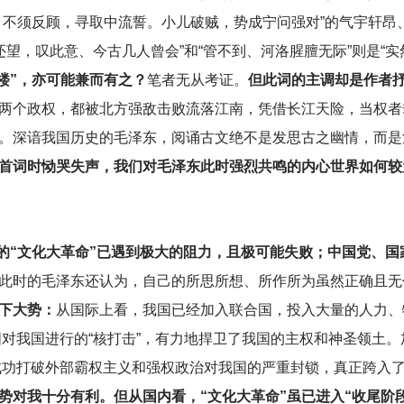
，不须反顾，寻取中流誓。小儿破贼，势成宁问强对”的气宇轩昂
还望，叹此意、今古几人曾会”和“管不到、河洛腥膻无际”则是“实
楼”，亦可能兼而有之？
笔者无从考证。
但此词的主调却是作者
两个政权，都被北方强敌击败流落江南，凭借长江天险，当权者
。深谙我国历史的毛泽东，阅诵古文绝不是发思古之幽情，而是
首词时恸哭失声，我们对毛泽东此时强烈共鸣的内心世界如何较
导的“文化大革命”已遇到极大的阻力，且极可能失败；中国党、
此时的毛泽东还认为，自己的所思所想、所作所为虽然正确且无
下大势：
从国际上看，我国已经加入联合国，投入大量的人力、
企图对我国进行的“核打击”，有力地捍卫了我国的主权和神圣领土
，成功打破外部霸权主义和强权政治对我国的严重封锁，真正跨入
势对我十分有利。但从国内看，“文化大革命”虽已进入“收尾阶