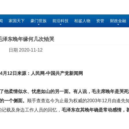
闻
家国天下
豪门世族
前沿科技
柏鉴人物
资管
财政金融
毛泽东晚年缘何几次恸哭
日期 2020-11-12
年04月12日来源：人民网-中国共产党新闻网
了他柔情似水、忧患如山的另一面。有人说，毛主席晚年是哭死
的一个侧面。
顺手查查迄今为止最为权威的2003年12月由逄先
》的记载及身边工作人员的回忆，
毛泽东在其晚年确是常动感情，