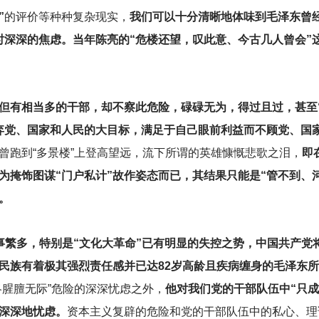
”
的评价等种种复杂现实，
我们可以十分清晰地体味到毛泽东曾
时深深的焦虑。当年陈亮的“危楼还望，叹此意、今古几人曾会”
但有相当多的干部，却不察此危险，碌碌无为，得过且过，甚至
弃党、国家和人民的大目标，满足于自己眼前利益而不顾党、国
曾跑到“多景楼”上登高望远，流下所谓的英雄慷慨悲歌之泪，
即
为掩饰图谋“门户私计”故作姿态而已，其结果只能是“管不到、
。
事繁多，特别是“文化大革命”已有明显的失控之势，中国共产党
民族有着极其强烈责任感并已达82岁高龄且疾病缠身的毛泽东
洛腥膻无际”危险的深深忧虑之外，
他对我们党的干部队伍中“只成
深深地忧虑。
资本主义复辟的危险和党的干部队伍中的私心、理