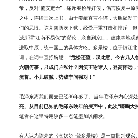
帝，反对“偏安定命”，痛斥秦桧等奸佞，倡言恢复中原
之中，连续三次上书，由于奏疏直言不讳，大胆揭发了
们的忌恨。陈亮曾两次下狱，经受严重打击和排斥，但
派所谓“江南不易保”的谬论，亲自到京口、建康等地
进取中原，统一国土的具体方略。多景楼，位于镇江北
词，在词中直抒胸臆：
“危楼还望，叹此意、今古几人
六朝何事，只成门户私计？因笑王谢诸人，登高怀远，
流誓。小儿破贼，势成宁问强对！”
毛泽东离我们而去已经36年多了。当年毛泽东内心深处
亮。
从目前已知的毛泽东晚年的哭声中，此次“嚎啕大
笔者在这里特用较多一点笔墨加以阐发。
有人认为陈亮的《念奴娇 ·登多景楼》是一首批判现