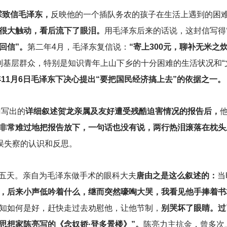
霖致信毛泽东，
反映他的一个插队务农的孩子在生活上遇到的困
很大触动，看后流下了眼泪。
用毛泽东后来的话说，这封信写得
回信”。
第二年4月，毛泽东复信说：
“寄上300元，聊补无米之
基层群众，特别是知识青年上山下乡的十分困难的生活状况和“
年11月6日毛泽东下决心提出“要把国民经济搞上去”的依据之一。
门写出的
详细叙述贺龙亲属及友好遭受残酷迫害情况的报告后，
非常难过地把报告放下，一句话也没有说，两行热泪滚落在枕头
误失察的认识和反思。
五天。亲自为毛泽东做手术的眼科大夫
唐由之是这么叙述的：
当
，后来小声低吟着什么，继而突然嚎啕大哭，我看见他手捧着书
知如何是好，赶快走过去劝慰他，让他节制，
别哭坏了眼睛。过
思想家陈亮写的《念奴娇·登多景楼》”。
陈亮力主抗金，曾多次