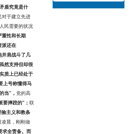
矛盾究竟是什
民对于建立先进
人民需要的状况
严重性和长期
资派还在
他并肩战斗了几
虽然支持但却很
实质上已经处于
不要上号称懂得马
的当”，
党的高
派要摔跤的”；
联
经验主义和教条
5日凌晨，刚刚做
要求全责备。而