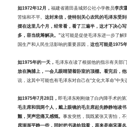
如1972年12月，
福建省莆田县城郊公社小学教员
李庆
苦恼和不平。
这封来信，使特别关心农民的毛泽东受到
摆在这里几个月，经常看，看了三遍半，这才下决心写
多，容当统筹解决。”
这可能是促使毛泽东进一步了解到
国生产和人民生活影响的重要原因，
这也可能是1975
如1975年的一天，
毛泽东在读了根据他的指示有关部
放在胸脯上，一会儿眼睛望着卧室的顶棚。看完后，他
说，这其中可能也有毛泽东对自己在“文化大革命”中失
如1975年7月28日，
即毛泽东刚刚做了白内障手术的第
毛主席和我两个人，戴上眼镜的毛主席起先静静地读书
颤，哭声悲痛又感慨。
事发突然，我既紧张又害怕，不
席渐渐平静一些，同时把书递给我看，原来是南宋著名