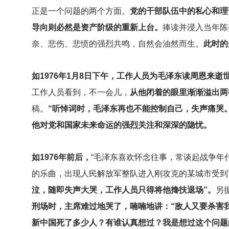
正是一个问题的两个方面。
党的干部队伍中的私心和理
导向则必然是资产阶级的重新上台。
捧读并浸入当年陈
奈、悲伤、悲愤的强烈共鸣，自然会油然而生。
此时的
如1976年1月8日下午，工作人员为毛泽东读周恩来
工作人员看到，不一会儿，
从他闭着的眼里渐渐溢出两
稿。
“听悼词时，毛泽东再也不能控制自己，失声痛哭
他对党和国家未来命运的强烈关注和深深的隐忧。
如1976年前后，
“
毛泽东喜欢怀念往事，常谈起战争年
的乐曲，出现人民解放军整队进入刚攻克的某城市受到
泣，随即失声大哭，工作人员只得将他搀扶退场”。
另
刑场时，主席难过地哭了，喃喃地讲：“敌人又要杀害
新中国死了多少人？有谁认真想过？我是想过这个问题