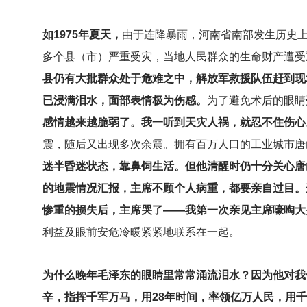
如1975年夏天，
由于连降暴雨，河南省南部发生历史上
多个县（市）严重受灾，当地人民群众的生命财产遭受
县仍有大批群众处于危难之中，解放军救援队伍赶到现
已浸满泪水，面部表情极为伤感。
为了避免术后的眼睛
感情越来越脆弱了。我一听到天灾人祸，就忍不住伤心
震，随后又出现多次余震。拥有百万人口的工业城市唐
迷半昏迷状态，靠鼻饲生活。但他清醒时仍十分关心唐
的地震情况汇报，主席不顾个人病重，都要亲自过目。
惨重的损失后，主席哭了——我第一次亲见主席嚎啕大
利益及眼前安危冷暖紧紧地联系在一起。
为什么晚年毛泽东的眼睛里常常涌流泪水？因为他对我
辛，指挥千军万马，用28年时间，率领亿万人民，用