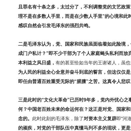
且罪名有十条之多，太过分了，不利调整党的文艺政策
理不是在多数人手里，而是在少数人手里”的心境和此
感叹自然会引发毛泽东的强烈共鸣。
二是毛泽东认为，党、国家和民族虽面临着如此险境，
成门户私计？”即不少干部为了个人家庭蝇头私利而放
本利益之风日盛，
有的甚至恰如当年的王谢诸人，虽也
为人民的利益全心全意并奋斗到底的誓言，但这仅仅是
即任由普通百姓重受无际的“腥膻”之苦。这真令人悲叹
三是此时的“文化大革命”已历时9年多，党内外忧心之
何？中国老百姓未来的命运何在？这正是对党、国家和
念的。
此时此刻的毛泽东，除了
对资本主义复辟
即“河
的顽疾，对党的干部队伍中真懂马列不多的现状，更是