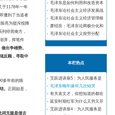
毛泽东是如何利用和改造资本
于1178年一年
毛泽东论社会主义经济发展战
即遭到了当道者
毛泽东论社会主义经济管理根
，陈亮为驳斥投降
萧绍良：毛泽东论两极分化和
系列经营南方，
毛泽东论社会主义按劳分配
澎湃，挥笔作
，做出争雄势。
须反顾，寻取中
本栏热点
艾跃进讲座5：为人民服务是
0多年前的陈
毛泽东晚年缘何几次恸哭
结。
正因如是，
有关袁文才，你想知道的都在
延安时期红军为什么又穷又开
艾跃进讲座4：为人民服务是
此词无疑是借古