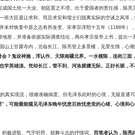
完成国土统一大业。朝廷置之不理。出于爱国者的责任感，陈亮又
一班大臣退让求和、苟且求安和儒士们脱离实际的空谈之风等，
并未对恢复中原之志有所改变。宋孝宗淳熙十五年（1188年）
观察地形，并准备依据实际调查结论，再向孝宗皇帝上书，提出一
固山上甘露寺内，北临长江。陈亮登上多景楼，见景生情，心潮
曾会？鬼设神施，浑认作、天限南疆北界。一水横陈，连岗三面
也学英雄涕。凭却长江，管不到、河洛腥膻无际。正好长驱，不
的真实境况，很难准确揣度。但毛泽东此时的心境，无疑直通70
哭”，可能最能窥见毛泽东晚年忧患百姓忧患党的心绪、心境和心
实、积极进取、气宇轩昂、鼓舞斗志的抒情词。
而笔者认为，陈亮