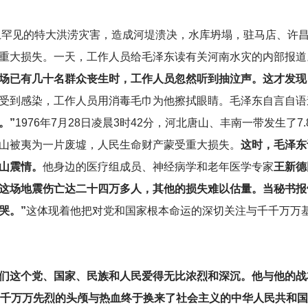
罕见的特大洪涝灾害，造成河堤溃决，水库坍塌，驻马店、许昌
重大损失。一天，工作人员给毛泽东读有关河南水灾的内部报道
场已有几十名群众丧生时，工作人员忽然听到抽泣声。这才发现
受到感染，工作人员用消毒毛巾为他擦拭眼睛。毛泽东自言自语
。”
1976年7月28日凌晨3时42分，河北唐山、丰南一带发生了7
山被夷为一片废墟，人民生命财产蒙受重大损失。
这时，毛泽东
山震情。
他身边的医疗组成员、神经病学和老年医学专家
王新德
这场地震伤亡达二十四万多人，其他的损失难以估量。当秘书报
哭。”
这体现着他把对党和国家根本命运的深切关注与千千万万
们这个党、国家、民族和人民爱得无比浓烈和深沉。他与他的战
千千万万先烈的头颅与热血终于换来了社会主义的中华人民共和