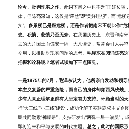
论今、批判现实之作。
此词下阕之中也不乏“正好长驱
律，但陈亮深知，这仅是“应然”即“美好理想”，而“危楼
实”。
多景楼已是座危楼，还是作者把南宋王朝比作“危
患、积愤、悲愤乃至无奈。
在我国历史上，东晋和南宋
去的大片国土而偏安一隅。大凡读史，常常会引人共鸣
今用，以推助对现实问题的思考。
毛泽东在阅诵陈亮这
把握和诠释呢？笔者试谈如下三点陋见。
一是1975年的7月，毛泽东认为，他所亲自发动和领
本主义复辟的严重危险，而自己的身体却如西风残烛。
少有人真正理解更鲜有人坚定有力支持。环顾当时的天
行“大三线”“小三线”建设，成功化解了苏联霸权主义
民共同勒紧“裤腰带”，支持研发出“两弹一星一潜艇”
即将迎来和平与发展的时代主题。
总之，此时的国际形