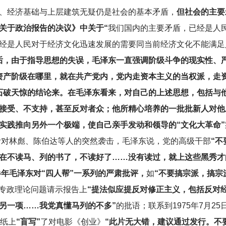
、经济基础与上层建筑无疑仍是社会的基本矛盾，
但社会的主要
关于政治报告的决议》中关于“
我们国内的主要矛盾，已经是人
经是人民对于经济文化迅速发展的需要同当前经济文化不能满足
后，由于指导思想的失误，毛泽东一直强调阶级斗争的现实性、
资产阶级在哪里，就在共产党内，党内走资本主义的当权派，走
等石破天惊的结论来。在毛泽东看来，对自己的上述思想，包括与
接受、不支持，甚至反对者众；他所精心培养的一批批新人对他
实践推向另外一个极端，使自己亲手发动和领导的“文化大革命”
，针对林彪、陈伯达等人的突然袭击，毛泽东说，党的高级干部
“
现在不读马、列的书了，不读好了……没有读过，就上这些黑秀才
下半年毛泽东对“四人帮”一系列的严肃批评，
如
“不要搞宗派，搞宗
级专政理论问题请示报告上
“提法似应提反对修正主义，包括反对
另一项……我党真懂马列的不多”
的批语；联系到1975年7月2
张纸上
“盲写”
了对电影《创业》
“此片无大错，建议通过发行。不