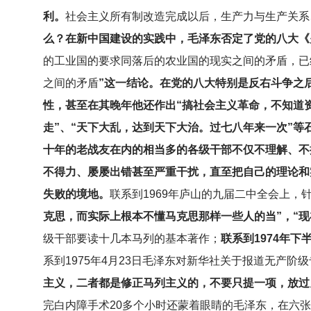
利。
社会主义所有制改造完成以后，生产力与生产关系
么？在新中国建设的实践中，毛泽东否定了党的八大《
的工业国的要求同落后的农业国的现实之间的矛盾，已
之间的矛盾
”这一结论。在党的八大特别是反右斗争之
性，甚至在其晚年他还作出“搞社会主义革命，不知道
走”、“天下大乱，达到天下大治。过七八年来一次”
十年的老战友在内的相当多的各级干部不仅不理解、不
不得力、屡屡出错甚至严重干扰，直至把自己的理论和
失败的境地。
联系到1969年庐山的九届二中全会上
克思，而实际上根本不懂马克思那样一些人的当”，“
级干部要读十几本马列的基本著作；
联系到1974年
系到1975年4月23日毛泽东对新华社关于报道无产阶
主义，二者都是修正马列主义的，不要只提一项，放过
完白内障手术20多个小时还蒙着眼睛的毛泽东，在六