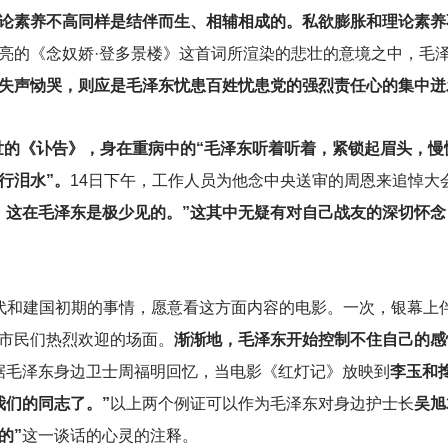
论素养不高同样是结伴而生、相辅相成的。私欲膨胀和理论素养
亮的《念奴娇·登多景楼》这首词所渲染的悲壮的意境之中，毛
失声恸哭，则应是毛泽东忧患百姓忧患党的强烈责任心的集中迸
逝世的《讣告》，身在重病中的“毛泽东听着听着，紧锁起眉头，
行泪水”。
14日下午，工作人员为他念中央送审的周恩来追悼大
。这在毛泽东是极少见的。”这其中无疑有对自己战友的深切怀念
代和建国初期的事情，愿意看这方面内容的电影。一次，银幕上
市民们热烈欢迎的场面。
渐渐地，毛泽东开始控制不住自己的感
据毛泽东身边卫士周福明回忆，当电影《红灯记》放映到
李玉和
我们的同志了。”
以上两个例证可以作为毛泽东对身边护士长
吴旭
的”
这一谈话的心灵的注释。