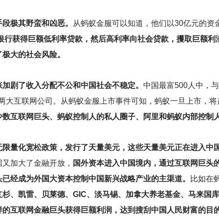
手段极其野蛮和凶恶。
从蚂蚁金服可以知道，他们以30亿元的资
银行获得巨额低利率贷款，然后高利率向社会贷款，攫取巨额利
了极大的社会风险。
张加剧了收入分配不公和中国社会不稳定。
中国最富500人中，
3来自两大互联网公司。从蚂蚁金服上市事件可知，蚂蚁一旦上市，
少数互联网巨头、蚂蚁控制人的私人圈子、阿里和蚂蚁内部控制
无限量化宽松政策，发行了天量美元，这些天量美元正在进入中
国又加大了金融开放，
国外资本进入中国境内，通过互联网巨头
头已经成为外国大资本控制中国新兴战略产业的主渠道。
比如在
红杉、凯雷、贝莱德、GIC、淡马锡、加拿大养老基金、马来国
样的互联网金融巨头获得巨额利润，达到搜刮中国人民财富的目