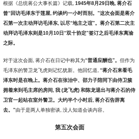
根据《总统蒋公大事长篇》记载,
1945
年8月29日晚, 蒋介石
曾“回访毛泽东于莲屋, 约谈约一小时而别。”这次会面是蒋介
石第一次主动拜访毛泽东, 以尽“地主之谊”。蒋介石第二次主
动拜访毛泽东则是10月10日“双十协定”签订之后毛泽东离渝
之际。
对于这次会面, 蒋介石在日记中称其为
“普通应酬也”。
但作为
毛泽东的警卫龙飞虎则记忆犹新。他回忆道,
“
蒋介石来看毛
泽东时是在晚上。蒋介石在张治中、邵力子陪同下由侍卫簇
拥着来到毛主席的房间, 我 (龙飞虎) 和陈龙退出与蒋介石的侍
卫官一起站在室外警卫。大约半个小时后, 蒋介石告辞离
去。”
由于是两人单独密谈, 没人知道会谈内容。
第五次会面