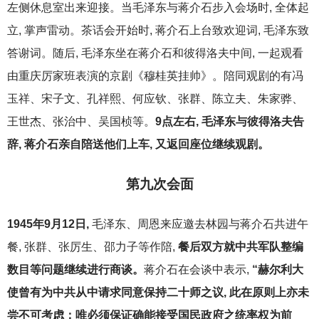
左侧休息室出来迎接。当毛泽东与蒋介石步入会场时, 全体起
立, 掌声雷动。茶话会开始时, 蒋介石上台致欢迎词, 毛泽东致
答谢词。随后, 毛泽东坐在蒋介石和彼得洛夫中间, 一起观看
由重庆厉家班表演的京剧《穆桂英挂帅》。陪同观剧的有冯
玉祥、宋子文、孔祥熙、何应钦、张群、陈立夫、朱家骅、
王世杰、张治中、吴国桢等。
9点左右, 毛泽东与彼得洛夫告
辞, 蒋介石亲自陪送他们上车, 又返回座位继续观剧。
第九次会面
1945
年9月12日,
毛泽东、周恩来应邀去林园与蒋介石共进午
餐, 张群、张厉生、邵力子等作陪,
餐后双方就中共军队整编
数目等问题继续进行商谈。
蒋介石在会谈中表示,
“
赫尔利大
使曾有为中共从中请求同意保持二十师之议, 此在原则上亦未
尝不可考虑；唯必须保证确能接受国民政府之统率权为前