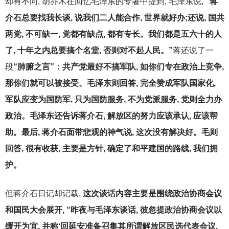
却有不同, 胡乔木在回忆毛泽东的专著中提到, 毛泽东说,
“
蒋
介石总要找我长谈, 说我们二人能合作, 世界就好办;还说, 国共
两党, 不可缺一, 党都有缺点, 都有专长。我们都是五六十的人
了, 十年之内总要搞个名堂, 否则对不起人民。”
蒋还说了一
段
“肺腑之言”：共产党最好不搞军队, 如你们专在政治上竞争,
那你们就可以被接受。毛泽东则回答, 完全赞成军队国家化,
军队应变为国防军, 只为国防服务, 不为党派服务, 党则全力办
政治。毛泽东还告诉蒋介石, 解放区的努力应该承认, 应该帮
助。最后, 蒋介石面带悲观的神气说, 这次没有解决好。毛则
回答, 很有收获, 主要是方针, 确定了和平建国的路线, 我们拥
护。
但蒋介石日记却记载,
这次谈话内容主要是围绕政治协商会议
和国民大会展开, “昨夜与毛泽东谈话, 彼忽提政治协商会议以
缓开为宜, 并称‘回延安准备召集其所谓解放区民选代表会议,