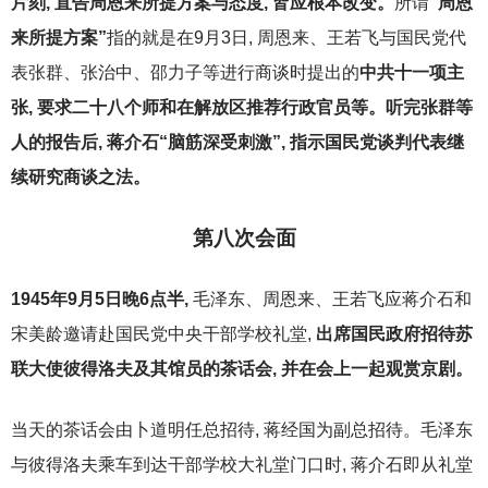
片刻, 直告周恩来所提方案与态度, 皆应根本改变。
所谓
“周恩
来所提方案”
指的就是在9月3日, 周恩来、王若飞与国民党代
表张群、张治中、邵力子等进行商谈时提出的
中共十一项主
张, 要求二十八个师和在解放区推荐行政官员等。听完张群等
人的报告后, 蒋介石“脑筋深受刺激”, 指示国民党谈判代表继
续研究商谈之法。
第八次会面
1945
年9月5日晚6点半,
毛泽东、周恩来、王若飞应蒋介石和
宋美龄邀请赴国民党中央干部学校礼堂,
出席国民政府招待苏
联大使彼得洛夫及其馆员的茶话会, 并在会上一起观赏京剧。
当天的茶话会由卜道明任总招待, 蒋经国为副总招待。毛泽东
与彼得洛夫乘车到达干部学校大礼堂门口时, 蒋介石即从礼堂