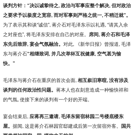
谈判方针：“决以诚挚待之, 政治与军事应整个解决, 但对政治
之要求予以极度之宽容, 而对军事则严格之统一, 不稍迁就”。
为了表示其和谈“诚信”, 蒋介石对毛泽东示以礼遇, “请其入余
之对座也”, 将毛泽东安排在自己的对座。
席间, 蒋介石和毛泽
东先后致辞, 宴会气氛融洽。
对此, 《新华日报》曾报道, 毛泽
东与蒋介石
“相继致词, 并几次举杯互祝健康, 空气甚为愉
快。”
毛泽东与蒋介石在重庆的首次会面,
相互叙旧寒暄, 没有涉及
谈判的任何政治性问题。
蒋本人也在刻意造成一种愉快祥和
的气氛, 使接下来的谈判有一个好的开端。
宴会结束后,
应蒋再三邀请, 毛泽东留宿林园二号楼底楼东
屋。
据闻, 这是蒋介石林园官邸建成后第一次留宿外客。
国共