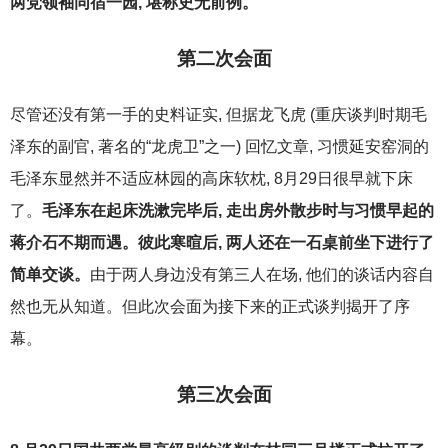
两党领袖同宿一园, 堪称史无前例。
第二次会面
尽管还没有第一手的史料证实, 但据龙飞虎 (重庆谈判时期毛
泽东的副官, 著名的“龙虎卫”之一) 回忆文章, 习惯延安窑洞的
毛泽东显然并不适应林园的高床软枕, 8月29日很早就下床
了。
毛泽东在起床洗漱完毕后, 走出房外散步时与习惯早起的
蒋介石不期而遇。彼此寒暄后, 两人还在一石桌前坐下进行了
简单交谈。
由于两人身边没有第三人在场, 他们的谈话内容自
然也无从知道。但此次会面为接下来的正式谈判揭开了序
幕。
第三次会面