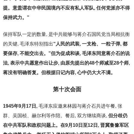
提。意盖谓在中华民国境内不应有私人军队, 任何党派亦不得
保持武力。”
保持军队一定的数量, 是中共能够与蒋介石国民党当局相抗衡
的关键, 毛泽东特别指出
“人民的武装, 一支枪、一粒子弹, 都
要保存, 不能交出去。”但为促成和谈, 毛泽东同意蒋介石的说
法, 表示中共愿意作出让步, 由原先提出的48个师减至28个师,
蒋没有明确答复。但根据日记内容, 心中仍大大不满。
第十次会面
1945
年9月17日,
毛泽东应邀来林园与蒋介石共进午餐, 张
群、吴国桢、赫尔利等作陪。餐后, 双方继续商谈,
但分歧仍
在中共军队和政权问题上。在9月10日至12日, 晋冀鲁豫军区