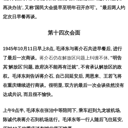
再决办法’, 又称‘国民大会提早至明年召开亦可’。”最后两人约
定次日早餐再谈。
第十四次会面
1945
年10月11日早上8点, 毛泽东与蒋介石共进早餐后, 进行
了最后一次商谈。
蒋介石仍在解放区问题上纠缠不休,
“
明告
其‘解放区’问题, 政府决不能再有迁就”, 不肯承认解放区的政
权。毛泽东则告诉蒋介石, 自己回延安后, 周恩来、王若飞将
在重庆继续进行商谈。很明显, 双方的最后一次会谈依然没有
达成共识, 而且很不愉快。
上午9点半, 毛泽东在张治中等陪同下, 乘车赶到九龙坡机场,
陈诚代表蒋介石到机场送行。毛泽东等一行人随后飞往延安,