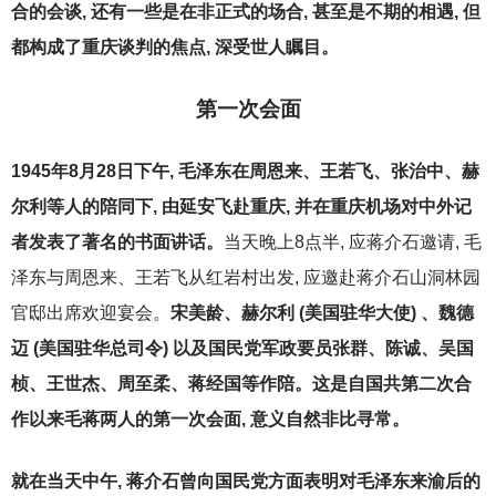
合的会谈, 还有一些是在非正式的场合, 甚至是不期的相遇, 但
都构成了重庆谈判的焦点, 深受世人瞩目。
第一次会面
1945
年8月28日下午, 毛泽东在周恩来、王若飞、张治中、赫
尔利等人的陪同下, 由延安飞赴重庆, 并在重庆机场对中外记
者发表了著名的书面讲话。
当天晚上8点半, 应蒋介石邀请, 毛
泽东与周恩来、王若飞从红岩村出发, 应邀赴蒋介石山洞林园
官邸出席欢迎宴会。
宋美龄、赫尔利 (美国驻华大使) 、魏德
迈 (美国驻华总司令) 以及国民党军政要员张群、陈诚、吴国
桢、王世杰、周至柔、蒋经国等作陪。这是自国共第二次合
作以来毛蒋两人的第一次会面, 意义自然非比寻常。
就在当天中午, 蒋介石曾向国民党方面表明对毛泽东来渝后的