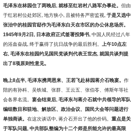
毛泽东在林园住了两晚后, 就移至红岩村八路军办事处。
但由
于红岩村位处郊区, 地方狭小, 且被特务严密监视,
于是又选中
张治中的桂园官邸作为毛泽东白天在市区的办公休息场所。
1945年9月2日, 日本政府正式签署投降书,
中国人民经过八年
的浴血奋战, 终于赢得了抗日战争的最后胜利。
上午10点左
右, 毛泽东在桂园约见国民党谈判代表王世杰, 就国共谈判提
出了8项原则性意见。
晚上8点半, 毛泽东携周恩来、王若飞赴林园蒋介石晚宴。
作
陪的有孙科、吴铁城、张群、王云五、张伯苓、傅斯年等社
会各界名流。
宴会结束后, 毛泽东与蒋介石就中共领导的军队
编组数目和驻地、解放区、政治会议、国民大会等问题进行
单独商谈。
在这次谈话中, 蒋介石开出了他的价码。
重点是关
于军队问题, 中共部队整编为十二个师是所能允许的最高限