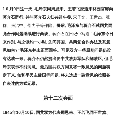
1 0
月9日这一天, 毛泽东同周恩来、王若飞应邀来林园官邸向
蒋介石辞行, 并与蒋介石夫妇共进午餐,
宋子文、王世杰、张
群、张治中、邵力子等作陪。
餐后, 毛泽东与蒋介石就国共两
党合作问题继续进行商谈。
蒋介石在日记中写道:
“
毛泽东今日
来作别, 与之谈约一小时, 先问其国、共两党合作办法及其意
见如何?”毛泽东并未正面回答。可见双方一些原则问题仍没
有达成一致。蒋介石仍然提出要中共放弃军队和解放区, 但毛
泽东表示不能同意。最后国共双方同意将一致意见的问题确
定下来, 如和平民主建国等问题, 将未达成一致意见的按照各
自表述的方式记录。
第十二次会面
1945
年10月10日, 国共双方代表周恩来、王若飞同王世杰、