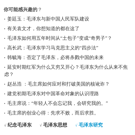
你可能感兴趣的
？
姜廷玉：毛泽东与新中国人民军队建设
有关袁文才，你想知道的都在这了
毛泽东如何用五年时间从“土包子”变成“奇男子”？
高长武：毛泽东学习马克思主义的“四步法”
韩毓海：否定了毛泽东，必将杀戮中国的未来
延安时期红军为什么又穷又开心？毛泽东为什么从来不焦
虑？
赵丛浩 ：毛主席如何应对和打破美国的核讹诈？
建党初期毛泽东对中国革命对象的认识理路
毛主席说：“年轻人不会忘记我，会研究我的。”
毛主席的创业心得：先求不败，而后求胜。
纪念毛泽东
毛泽东思想
毛泽东研究
√
√
√