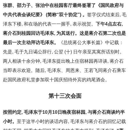
张群、邵力子、张治中在桂园客厅最终签署了《国民政府与
中共代表会谈纪要》 (简称“双十协定”) 。
签字仪式结束后, 毛
泽东下楼, 和在场的代表一一握手, 表示祝贺。
下午4点左右,
蒋介石到桂园回访毛泽东, 为其送行。这是蒋介石第二次也是
最后一次主动拜访毛泽东。
《总统蒋公大事长篇》中记载：
先是, 毛于九日谒公辞行, 公翌 (十) 日午亲至其寓所话别时。
两人相谈十余分钟, 毛泽东提出晚上住宿林园再详谈, 蒋介石
当即表示欢迎。随后, 毛泽东、周恩来、王若飞同蒋介石乘车
赴国民政府礼堂参加双十国庆招待外宾的鸡尾酒会。
第十三次会面
按照约定, 毛泽东于10月10日晚夜宿林园, 与蒋介石商谈约半
小时。
至于这半小时的谈话内容, 毛泽东与蒋介石的回忆记载