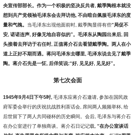
央宣传部部长。作为一个积极的坚决反共者, 戴季陶根本就没
想到共产党领袖毛泽东会去拜访他, 不由暗自佩服毛泽东的度
量和气魄。
当毛泽东出现他面前时, 戴季陶显得有些
“局促不
安, 诺诺连声, 好像无地自容似的”。毛泽东从陶园出来后, 回
头接着去拜访于右任时, 正值蒋介石去看望戴季陶。两人在小
道上正好不期而遇。蒋问毛泽东去哪里, 毛泽东说去见了戴季
陶。蒋介石先是一怔, 后佯笑说:“好, 见见好, 见见好”。
第七次会面
1945
年9月4日下午5时,
毛泽东应蒋介石邀请, 参加在国民政
府军委会举行的庆祝抗战胜利茶话会, 席间两人频频举杯, 给
后世留下了两人共同碰杯的历史瞬间。会后, 毛泽东与蒋介石
在办公室进行了单独商谈。蒋介石日记记载,
“
在办公室谈话