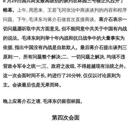
8
月29日国共两党最高级别的谈判在林园三号楼正式拉开了
帷幕。
上午, 周恩来、王若飞同张治中商谈谈判的内容和程序
问题。下午, 毛泽东与蒋介石做首次直接商谈。
蒋介石表示一
切问题愿听取中共方面意见, 但不能同意中共关于中国有内战
的说法。毛泽东则列举十年内战和抗日战争中的大量事实为
依据, 指出中国没有内战是自欺欺人。最后蒋介石提出谈判三
原则:一、所有问题整个解决;二、一切问题之解决, 均须不违
背政令军令之统一;三、政府之改组, 不得超越现有法统之外。
这一次会面时间不长, 约进行了20分钟, 仅仅以讨论原则为
主。会谈最后也是无果而终。
晚上应蒋介石之请, 毛泽东仍留宿林园。
第四次会面