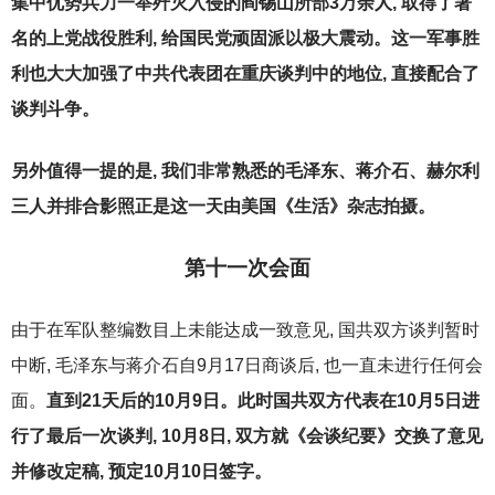
集中优势兵力一举歼灭入侵的阎锡山所部3万余人, 取得了著
名的上党战役胜利, 给国民党顽固派以极大震动。这一军事胜
利也大大加强了中共代表团在重庆谈判中的地位, 直接配合了
谈判斗争。
另外值得一提的是, 我们非常熟悉的毛泽东、蒋介石、赫尔利
三人并排合影照正是这一天由美国《生活》杂志拍摄。
第十一次会面
由于在军队整编数目上未能达成一致意见, 国共双方谈判暂时
中断, 毛泽东与蒋介石自9月17日商谈后, 也一直未进行任何会
面。
直到21天后的10月9日。此时国共双方代表在10月5日进
行了最后一次谈判, 10月8日, 双方就《会谈纪要》交换了意见
并修改定稿, 预定10月10日签字。