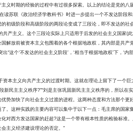
产主义时期的经验的过程中有过很多探索。以上的结论是党的八
---在读苏联《政治经济学教科书》时进一步提出一个不发达阶段
想的初级阶段和高级阶段的两段论变成了三段论，即不发达的社会
的共产主义。这个三段论实际上只适用于后发的社会主义国家(此
全国解放前被资本主义包围着的各个根据地政权，其内部是共产
出“这个‘不发达的社会主义阶段’，‘相当于根据地政权’下，‘
处于资本主义向共产主义的过渡时期。这就在理论上留下了一个巨
段新民主主义秩序?”“刘是主张巩固新民主主义秩序的，所以在
的优势加快了向社会主义过渡的进程。这两种态度和方法那个更好
题了。这种实践的主要内容可以集中于以下一点：毛主席的国家
业化对西方发达国家的赶超?这是一个带有根本性质的检验标准。
会主义经济建设理论的否定。”