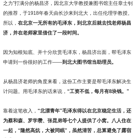
之力”打满分的杨昌济，因北京大学教授兼图书馆主任章士钊
的推荐，于1918年春天由长沙来到北大，出任伦理学教授。
所以，
在北京一无所有的毛泽东，到北京后就去找老师杨昌
济，并在老师家里借住了一段时间。
因为知根知底、并十分欣赏毛泽东，杨昌济出面，帮毛泽东
申请到一份很好的工作——
到北大图书馆当助理员。
从杨昌济老师的角度来看，这份工作主要是帮毛泽东解决生
计问题。用毛泽东的话来说，
“工资不低，每月有8块钱。”
靠着这笔收入，
“北漂青年”毛泽东得以在北京稳定生活，还
为蔡和森、罗学瓒、张昆弟等七个人提供了小窝。八人住在
一起，“隆然高炕，大被同眠”，虽然清苦，总算避免了露宿