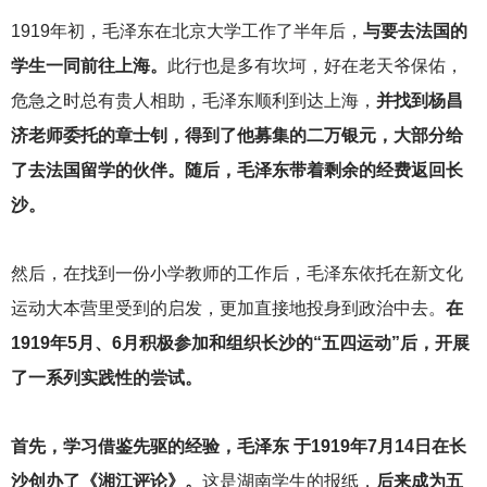
1919
年初，毛泽东在北京大学工作了半年后，
与要去法国的
学生一同前往上海。
此行也是多有坎坷，好在老天爷保佑，
危急之时总有贵人相助，毛泽东顺利到达上海，
并找到杨昌
济老师委托的章士钊，得到了他募集的二万银元，大部分给
了去法国留学的伙伴。随后，毛泽东带着剩余的经费返回长
沙。
然后，在找到一份小学教师的工作后，毛泽东依托在新文化
运动大本营里受到的启发，更加直接地投身到政治中去。
在
1919年5月、6月积极参加和组织长沙的“五四运动”后，开展
了一系列实践性的尝试。
首先，学习借鉴先驱的经验，毛泽东 于1919年7月14日在长
沙创办了《湘江评论》。
这是湖南学生的报纸，
后来成为五