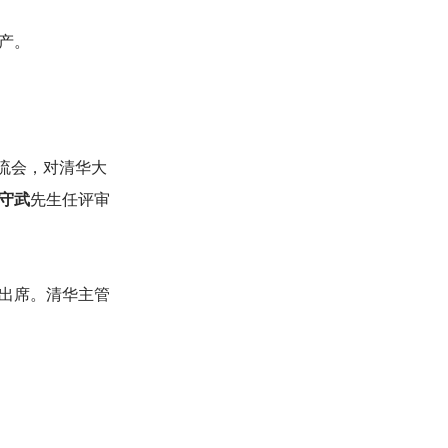
产。
流会，对清华大
守武
先生任评审
出席。清华主管