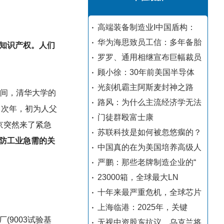
高端装备制造业I中国盾构：
华为海思致员工信：多年备胎
知识产权。人们
罗罗、通用相继宣布巨幅裁员
顾小徐：30年前美国半导体
光刻机霸主阿斯麦封神之路
期间，清华大学的
路风：为什么主流经济学无法
。次年，初为人父
门徒群殴富士康
京突然来了紧急
苏联科技是如何被忽悠瘸的？
防工业急需的关
中国真的在为美国培养高级人
严鹏：那些老牌制造企业的“
23000箱，全球最大LN
十年来最严重危机，全球芯片
上海临港：2025年，关键
9003试验基
无视中资股东抗议，乌克兰将