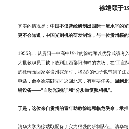
徐端颐于1
真实的情况是：
中国不仅曾经研制出国际一流水平的光
更不会知道，中国光刻机的研发制造，与一位贵州籍的
1955
年，从贵阳一中高中毕业的徐端颐以优异成绩考入清
大批教职员工被下放到江西鄱阳湖畔的农场，在“工宣队
的徐端颐回家乡贵州探亲时，将2岁的幼子也带到了江
电话，命令徐端颐立即返回北京，有重要任务。
回到北
键设备——“自动光刻机”和“分步重复照相机”。
于是，这位来自贵州的青年助教徐端颐临危受命，承担
清华大学为徐端颐配备了实力很强的研制队伍。清华精密