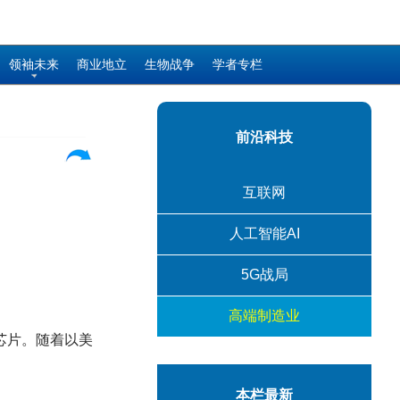
领袖未来
商业地立
生物战争
学者专栏
前沿科技
互联网
人工智能AI
5G战局
高端制造业
芯片。随着以美
本栏最新