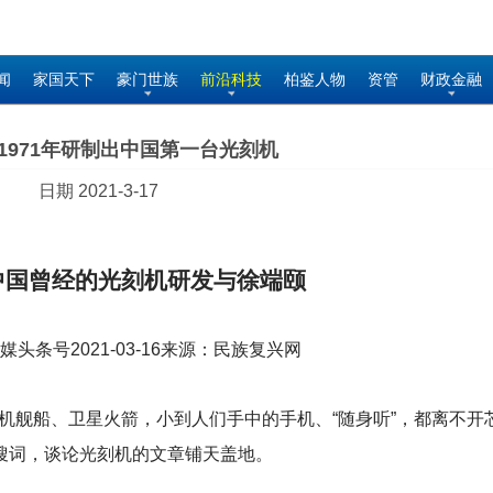
闻
家国天下
豪门世族
前沿科技
柏鉴人物
资管
财政金融
1971年研制出中国第一台光刻机
日期 2021-3-17
中国曾经的光刻机研发与
徐端颐
头条号2021-03-16来源：民族复兴网
机舰船、卫星火箭，小到人们手中的手机、“随身听”，都离不开
热搜词，谈论光刻机的文章铺天盖地。