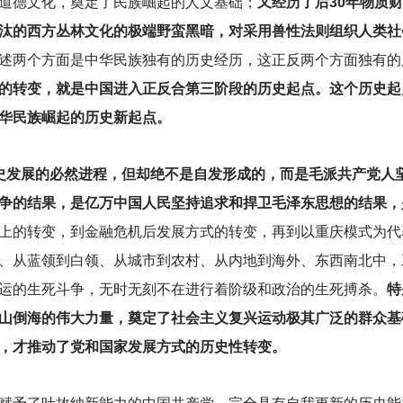
道德文化，奠定了民族崛起的人文基础；
又经历了后30年物质
汰的西方丛林文化的极端野蛮黑暗，对采用兽性法则组织人类社
述两个方面是中华民族独有的历史经历，这正反两个方面独有的
的转变，就是中国进入正反合第三阶段的历史起点。这个历史起
华民族崛起的历史新起点。
史发展的必然进程，但却绝不是自发形成的，而是毛派共产党人
争的结果，是亿万中国人民坚持追求和捍卫毛泽东思想的结果，
上的转变，到金融危机后发展方式的转变，再到以重庆模式为代
、从蓝领到白领、从城市到农村、从内地到海外、东西南北中，
运的生死斗争，无时无刻不在进行着阶级和政治的生死搏杀。
特
山倒海的伟大力量，奠定了社会主义复兴运动极其广泛的群众基
，才推动了党和国家发展方式的历史性转变。