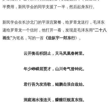
半费用，新民学会的同学支援了一半，然后起身东行。
新民学会在长沙北门的平浪宫聚餐，给罗章龙送行，毛泽东
递给罗章龙一个信封，他打开一看，发现是毛泽东用
“二十八
画生”
为笔名，写的一首
《送纵宇一郎东行
》。
云开衡岳积阴止，天马凤凰春树里。
年少峥嵘屈贾才，山川奇气曾钟此。
君行吾为发浩歌，鲲鹏击浪自兹始。
洞庭湘水涨连天，艨艟巨舰直东指。