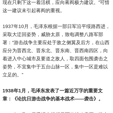
现在只剩下这一着活棋，应向蒋阎极力建议。”可惜
这一建议未引起蒋阎的重视。
1937
年10月，毛泽东根据一部日军沿平绥路西进，
采取大迂回姿势，威胁太原，致电调整八路军部
署：“游击战争主要应处于敌之侧翼及后方，在山西
应分为晋西北、晋东北、晋东南、晋西南四区，向
着进入中心城市及要道之敌人，取四面包围袭击之
姿势，不宜集中于五台山脉一区，集中一区是难以
立足的。”
1938
年1月，毛泽东发表了一篇近万字的重要文
章：《论抗日游击战争的基本战术——袭击》。