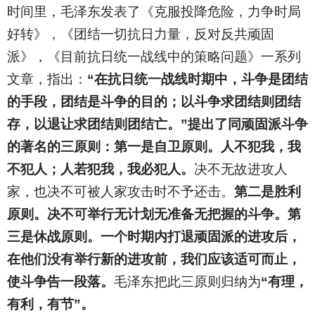
时间里，毛泽东发表了《克服投降危险，力争时局
好转》，《团结一切抗日力量，反对反共顽固
派》，《目前抗日统一战线中的策略问题》一系列
文章，指出：
“在抗日统一战线时期中，斗争是团结
的手段，团结是斗争的目的；以斗争求团结则团结
存，以退让求团结则团结亡。”提出了同顽固派斗争
的著名的三原则：第一是自卫原则。人不犯我，我
不犯人；人若犯我，我必犯人。
决不无故进攻人
家，也决不可被人家攻击时不予还击。
第二是胜利
原则。决不可举行无计划无准备无把握的斗争。第
三是休战原则。一个时期内打退顽固派的进攻后，
在他们没有举行新的进攻前，我们应该适可而止，
使斗争告一段落。
毛泽东把此三原则归纳为
“有理，
有利，有节”。