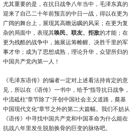
尤其重要的是，在抗日战争八年当中，毛泽东真的
迎来了自己二十年前预言的中日一战，得以在更为
广阔的舞台上，展现其高瞻远瞩的风采；在更为复
杂的局面中，表现其
唤民、联友、拒敌
的才能；在
更为残酷的战争中，施展运筹帷幄、决胜千里的军
事才华；成为了思想成熟，理论升华，众望所归的
中国共产党内第一人！
《毛泽东语传》的编者一定对上述看法持肯定的意
见，所以在《语传》一书中，给予“指导抗日战争，
中流砥柱”章节除了“开创中国社会主义道路，奠基
中国现代文化”章节之外的第二大篇幅。我们不妨从
《语传》中寻找中国共产党和中国革命为什么能在
抗战八年里发生脱胎换骨的巨变的脉络吧。