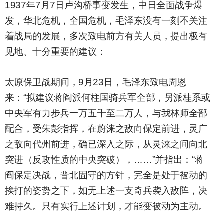
1937
年7月7日卢沟桥事变发生，中日全面战争爆
发，华北危机，全国危机，毛泽东没有一刻不关注
着战局的发展，多次致电前方有关人员，提出极有
见地、十分重要的建议：
太原保卫战期间，9月23日，毛泽东致电周恩
来：“拟建议蒋阎派何柱国骑兵军全部，另派桂系或
中央军有力步兵一万五千至二万人，与我林师全部
配合，受朱彭指挥，在蔚涞之敌向保定前进，灵广
之敌向代州前进，确已深入之际，从灵涞之间向北
突进（反攻性质的中央突破），……”并指出：“蒋
阎保定决战，晋北固守的方针，完全是处于被动的
挨打的姿势之下，如无上述一支奇兵袭入敌阵，决
难持久。只有实行上述计划，才能变被动为主动。