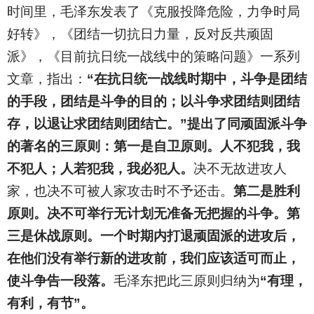
时间里，毛泽东发表了《克服投降危险，力争时局
好转》，《团结一切抗日力量，反对反共顽固
派》，《目前抗日统一战线中的策略问题》一系列
文章，指出：
“在抗日统一战线时期中，斗争是团结
的手段，团结是斗争的目的；以斗争求团结则团结
存，以退让求团结则团结亡。”提出了同顽固派斗争
的著名的三原则：第一是自卫原则。人不犯我，我
不犯人；人若犯我，我必犯人。
决不无故进攻人
家，也决不可被人家攻击时不予还击。
第二是胜利
原则。决不可举行无计划无准备无把握的斗争。第
三是休战原则。一个时期内打退顽固派的进攻后，
在他们没有举行新的进攻前，我们应该适可而止，
使斗争告一段落。
毛泽东把此三原则归纳为
“有理，
有利，有节”。