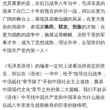
尤其重要的是，在抗日战争八年当中，毛泽东真的
迎来了自己二十年前预言的中日一战，得以在更为
广阔的舞台上，展现其高瞻远瞩的风采；在更为复
杂的局面中，表现其
唤民、联友、拒敌
的才能；在
更为残酷的战争中，施展运筹帷幄、决胜千里的军
事才华；成为了思想成熟，理论升华，众望所归的
中国共产党内第一人！
《毛泽东语传》的编者一定对上述看法持肯定的意
见，所以在《语传》一书中，给予“指导抗日战争，
中流砥柱”章节除了“开创中国社会主义道路，奠基
中国现代文化”章节之外的第二大篇幅。我们不妨从
《语传》中寻找中国共产党和中国革命为什么能在
抗战八年里发生脱胎换骨的巨变的脉络吧。