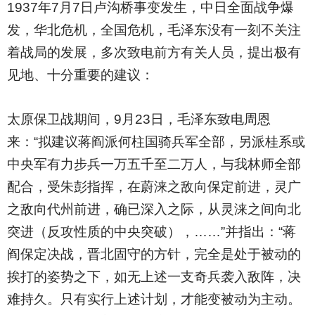
1937
年7月7日卢沟桥事变发生，中日全面战争爆
发，华北危机，全国危机，毛泽东没有一刻不关注
着战局的发展，多次致电前方有关人员，提出极有
见地、十分重要的建议：
太原保卫战期间，9月23日，毛泽东致电周恩
来：“拟建议蒋阎派何柱国骑兵军全部，另派桂系或
中央军有力步兵一万五千至二万人，与我林师全部
配合，受朱彭指挥，在蔚涞之敌向保定前进，灵广
之敌向代州前进，确已深入之际，从灵涞之间向北
突进（反攻性质的中央突破），……”并指出：“蒋
阎保定决战，晋北固守的方针，完全是处于被动的
挨打的姿势之下，如无上述一支奇兵袭入敌阵，决
难持久。只有实行上述计划，才能变被动为主动。