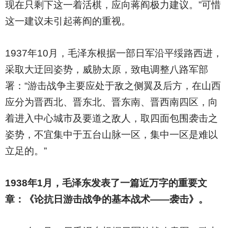
现在只剩下这一着活棋，应向蒋阎极力建议。”可惜
这一建议未引起蒋阎的重视。
1937
年10月，毛泽东根据一部日军沿平绥路西进，
采取大迂回姿势，威胁太原，致电调整八路军部
署：“游击战争主要应处于敌之侧翼及后方，在山西
应分为晋西北、晋东北、晋东南、晋西南四区，向
着进入中心城市及要道之敌人，取四面包围袭击之
姿势，不宜集中于五台山脉一区，集中一区是难以
立足的。”
1938
年1月，毛泽东发表了一篇近万字的重要文
章：《论抗日游击战争的基本战术——袭击》。