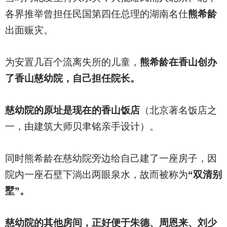
各界推举曾担任民国第四任总理的湖南名仕
熊希龄
出面赈灾。
为安置几百个流离失所的儿童，
熊希龄在香山创办
了香山慈幼院，自己担任院长。
慈幼院的原址是现在的香山饭店
（北京著名饭店之
一，由建筑大师贝聿铭亲手设计）。
同时熊希龄在慈幼院旁边给自己建了一座房子，因
院内一座石壁下淌出两眼泉水，故而被称为
“双清别
墅”。
慈幼院的其他房间，正好便于朱德、周恩来、刘少