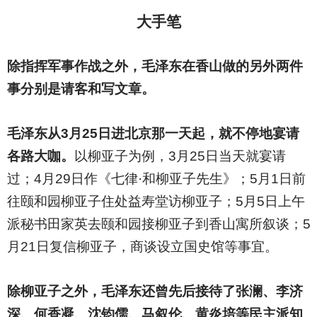
大手笔
除指挥军事作战之外，毛泽东在香山做的另外两件
事分别是请客和写文章。
毛泽东从3月25日进北京那一天起，就不停地宴请
各路大咖。
以柳亚子为例，3月25日当天就宴请
过；4月29日作《七律·和柳亚子先生》；5月1日前
往颐和园柳亚子住处益寿堂访柳亚子；5月5日上午
派秘书田家英去颐和园接柳亚子到香山寓所叙谈；5
月21日复信柳亚子，商谈设立国史馆等事宜。
除柳亚子之外，毛泽东还曾先后接待了张澜、李济
深、何香凝、沈钧儒、马叙伦、黄炎培等民主派知