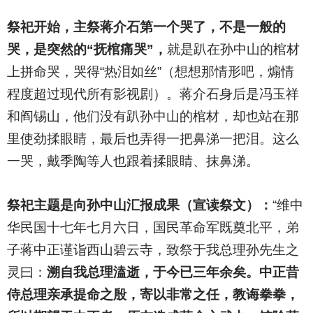
祭祀开始，主祭蒋介石第一个哭了，不是一般的
哭，是突然的“抚棺痛哭”，
就是趴在孙中山的棺材
上拼命哭，哭得“热泪如丝”（想想那情形吧，煽情
程度超过现代所有影视剧）。蒋介石身后是冯玉祥
和阎锡山，他们没有趴孙中山的棺材，却也站在那
里使劲揉眼睛，最后也弄得一把鼻涕一把泪。这么
一哭，戴季陶等人也跟着揉眼睛、抹鼻涕。
祭祀主题是向孙中山汇报成果（宣读祭文）：
“维中
华民国十七年七月六日，国民革命军既奠北平，弟
子蒋中正谨诣西山碧云寺，致祭于我总理孙先生之
灵曰：
溯自我总理溘逝，于今已三年余矣。中正昔
侍总理亲承提命之殷，寄以非常之任，教诲拳拳，