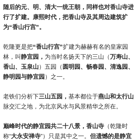
随后的元、明、清大一统王朝，同样也对香山寺进
行了扩建。康熙时代，把香山寺及其周边建筑扩
为“香山行宫”。
乾隆更是把
“香山行宫”
扩建为赫赫有名的皇家园
林，叫
静宜园，
为当时名扬天下的三山（
万寿山、
香山、玉泉山
）五园（
圆明园、畅春园、清逸园、
静明园与静宜园
）之一。
老铁们分析下
三山五园，
基本都位于
燕山和太行山
脉交汇之地，为北京风水与风景精华之所在。
巅峰时代的静宜园共二十八景，香山寺
（乾隆时
称“
大永安禅寺
”）只是其中之一。
但遗憾的是静宜