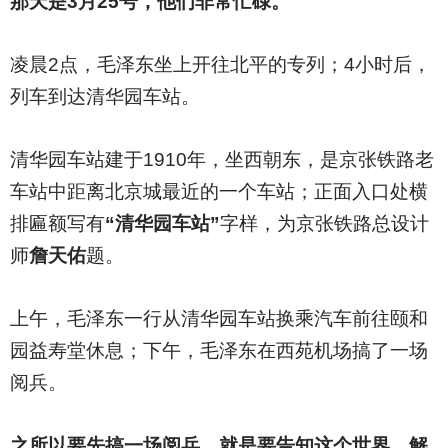
那天是3月25号，他们非常忙碌。
凌晨2点，毛泽东坐上开往北平的专列；4小时后，
列车到达清华园车站。
清华园车站建于1910年，坐西朝东，是京张铁路老
车站中距离北京城最近的一个车站；正面入口处横
排匾额写有
“清华园车站”
字样，为京张铁路总设计
师
詹天佑
题。
上午，毛泽东一行从清华园车站换乘汽车前往颐和
园益寿堂休息；下午，毛泽东在西苑机场搞了一场
阅兵。
之所以要先搞一场阅兵，就是要告知这个世界，解