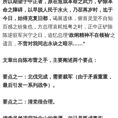
所以期望于中正者，原在造成革命之武力，铲除革
命之障碍，以早脱人民于水火，乃荏苒岁时，迄于
今日，始得克复旧都，
谒展遗体，俯首灵堂不自知
百感之纷集也，方总理哀耗抵粤之时，正中正铲除
陈逆驻军兴宁之日，追忆总理
‘政纲精神不在领袖’
之
遗言，
不啻对我同志永诀之暗示……”
文章出自陈布雷之手，主要阐述两个要点：
要点之一：北伐完成，需要裁军（由于矛盾重重，
最后引发一系列战争）。
要点之二：清党很合理。