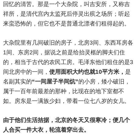
回忆的清苦。那是一个大杂院，叫吉安所，又称吉
祥所，是清代宫内太监死后停灵出殡之场所；听起
来蛮恐怖的，但它也不是普通北漂者们租得起的。
大杂院里有几间破旧的房子，北房3间、东西耳房各
1间、东房2间，据说之前是给抬灵柩的脚夫们住
的，相当于古代的农民工房。毛泽东他们租住的是3
间北房中的一间，
使用面积大约也就10平方米，
是
名副其实的
“一间屋子半间炕”
的小房，矮小破旧，
属于一百年前最差的那种，比现在的地下室都不
如。房东是一满族少妇，带着一位七八岁的女儿。
由于他们生活拮据，北京的冬天又很寒冷；便几个
人合买一件大衣，轮流着穿出去。