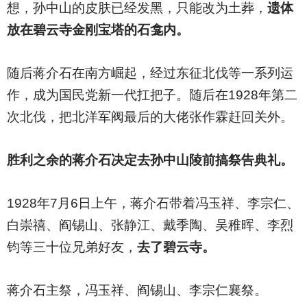
想，孙中山的皮肤已经发黑，只能改为土葬，
遗体
放在碧云寺金刚宝塔的石龛内。
随后蒋介石在南方崛起，经过东征北伐等一系列运
作，成为国民党新一代扛把子。随后在1928年第二
次北伐，把北洋军阀最后的大佬张作霖赶回关外。
胜利之余的蒋介石决定去孙中山陵前搞祭告典礼。
1928
年7月6日上午，蒋介石带着冯玉祥、李宗仁、
白崇禧、阎锡山、张静江、戴季陶、吴稚晖、李烈
钧等三十位兄弟好友，
去了碧云寺。
蒋介石主祭，冯玉祥、阎锡山、李宗仁襄祭。