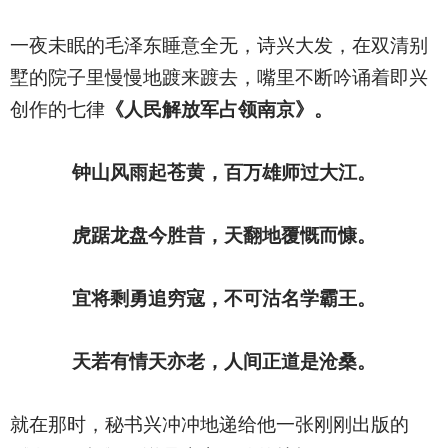
一夜未眠的毛泽东睡意全无，诗兴大发，在双清别
墅的院子里慢慢地踱来踱去，嘴里不断吟诵着即兴
创作的七律
《人民解放军占领南京》。
钟山风雨起苍黄，百万雄师过大江。
虎踞龙盘今胜昔，天翻地覆慨而慷。
宜将剩勇追穷寇，不可沽名学霸王。
天若有情天亦老，人间正道是沧桑。
就在那时，秘书兴冲冲地递给他一张刚刚出版的