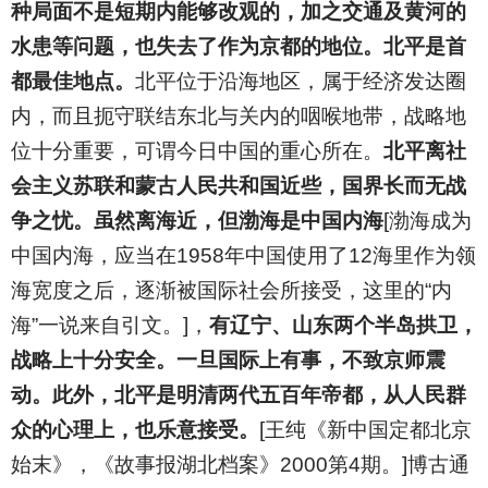
种局面不是短期内能够改观的，加之交通及黄河的
水患等问题，也失去了作为京都的地位。北平是首
都最佳地点。
北平位于沿海地区，属于经济发达圈
内，而且扼守联结东北与关内的咽喉地带，战略地
位十分重要，可谓今日中国的重心所在。
北平离社
会主义苏联和蒙古人民共和国近些，国界长而无战
争之忧。虽然离海近，但渤海是中国内海
[渤海成为
中国内海，应当在1958年中国使用了12海里作为领
海宽度之后，逐渐被国际社会所接受，这里的“内
海”一说来自引文。]，
有辽宁、山东两个半岛拱卫，
战略上十分安全。一旦国际上有事，不致京师震
动。此外，北平是明清两代五百年帝都，从人民群
众的心理上，也乐意接受。
[王纯《新中国定都北京
始末》，《故事报湖北档案》2000第4期。]博古通