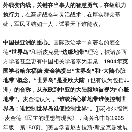
外线变内线，关键在当事人的智慧勇气，在组织力
执行力，
在高超战略与灵活战术，在厚实群众基
础，军民团结如一人，试看天下谁能敌。
中国是亚洲的重心。
国际政治学中有著名的麦金
德
“世界岛”
和斯皮克曼
“边缘地带”
理论，被诸多西
方学者甚至更有中国相关学者奉为圭臬。
1904年英
国学者哈尔福德·麦金德提出“世界岛”和“大陆心脏
地带”概念。“世界岛”是亚欧大陆
（也有认为包括非
洲）
的合称，从东欧到中亚的大陆腹地被视为“心脏
地带”。
麦金德认为，
“谁统治心脏地带谁便控制世
界岛；谁控制世界岛谁便控制世界”。
[[英]哈尔福德
·麦金德《民主的理想与现实》，商务印书馆1965
年版，第150页。]美国学者尼古拉斯·斯皮克曼发展