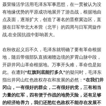
聂荣臻活学活用毛泽东军事思想，在一贯被认为没
有地缘优势的平原成功地展开了游击战，根据地由
点及面，逐渐扩大，创造了著名的晋察冀边区，直
接在日军华北大本营（北平）的四周与日军周旋作
战,在全国抗战中影响甚大。
在秋收起义后不久，毛泽东就明确了要有革命根据
地，随后带领部队直插湘赣边境的罗霄山脉中段，
开辟井冈山革命根据地。万事开头难，革命也是如
此。在遭到
“红旗到底能打多久”
的疑问时，毛泽东
指出井冈山红色政权存在和发展的必然：
“在我们井
冈山，一有很好的群众，二有很好的党，三有相当
力量的红军，四有便于作战的地势天险，还有足够
的经济给养力，我们还愁红色政权不能存在发展不