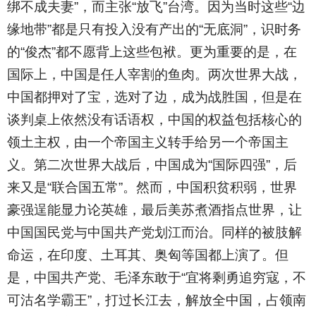
绑不成夫妻”，而主张“放飞”台湾。因为当时这些“边
缘地带”都是只有投入没有产出的“无底洞”，识时务
的“俊杰”都不愿背上这些包袱。更为重要的是，在
国际上，中国是任人宰割的鱼肉。两次世界大战，
中国都押对了宝，选对了边，成为战胜国，但是在
谈判桌上依然没有话语权，中国的权益包括核心的
领土主权，由一个帝国主义转手给另一个帝国主
义。第二次世界大战后，中国成为“国际四强”，后
来又是“联合国五常”。然而，中国积贫积弱，世界
豪强逞能显力论英雄，最后美苏煮酒指点世界，让
中国国民党与中国共产党划江而治。同样的被肢解
命运，在印度、土耳其、奥匈等国都上演了。但
是，中国共产党、毛泽东敢于“宜将剩勇追穷寇，不
可沽名学霸王”，打过长江去，解放全中国，占领南