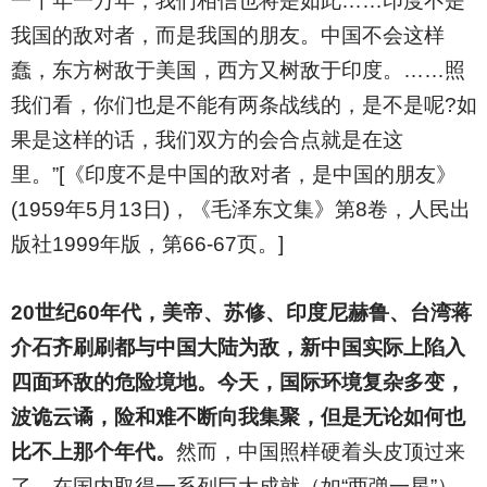
一千年一万年，我们相信也将是如此……印度不是
我国的敌对者，而是我国的朋友。中国不会这样
蠢，东方树敌于美国，西方又树敌于印度。……照
我们看，你们也是不能有两条战线的，是不是呢?如
果是这样的话，我们双方的会合点就是在这
里。”[《印度不是中国的敌对者，是中国的朋友》
(1959年5月13日)，《毛泽东文集》第8卷，人民出
版社1999年版，第66-67页。]
20
世纪60年代，美帝、苏修、印度尼赫鲁、台湾蒋
介石齐刷刷都与中国大陆为敌，新中国实际上陷入
四面环敌的危险境地。今天，国际环境复杂多变，
波诡云谲，险和难不断向我集聚，但是无论如何也
比不上那个年代。
然而，中国照样硬着头皮顶过来
了，在国内取得一系列巨大成就（如“两弹一星”）