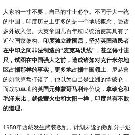
人家的一寸不要，自己的寸土必争。不同于大一统
的中国，印度历史上更多的是一个地域概念，受诸
多外族入侵。大英帝国几百年殖民统治使其具有了
近代国家架构。
印度独立建国后，坚持英国殖民者
在中印之间非法制造的“麦克马洪线”，甚至得寸进
尺，试图在中国强大之前，造成诸如对克什米尔地
区占据那样的事实，更多地占据中国领土。
尼赫鲁
的如意算盘打错了，他以为自己是亚洲的拿破仑，
而战功卓著的
英国元帅蒙哥马利
评价说，
拿破仑和
毛泽东比，就像萤火虫和太阳一样，印度岂有不败
的道理。
1959
年西藏发生武装叛乱，计划未遂的叛乱分子逃