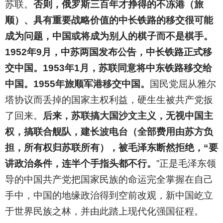
苏联。
否则，俄罗斯三百年才挣得的不冻港（旅
顺）、具有重要战略价值的中长铁路的移交很可能
成为问题，中国或将成为别人的棋子而不是棋手。
1952年9月，中苏两国发布公告，中长铁路正式移
交中国。1953年1月，苏联同意将中东铁路移交给
中国。1955年旅顺军港移交中国。
国民党屈从雅尔
塔协议而丢掉的国家主权利益，硬生生被共产党扳
了回来。
后来，苏联搞大国沙文主义，无视中国主
权，搞联合舰队，建长波电台（全部费用由苏方负
担，所有权归苏联所有），被毛泽东断然拒绝，“要
讲政治条件，连半个手指头都不行。
”正是毛泽东领
导的中国共产党把国家民族的命运完全掌握在自己
手中，中国的地缘政治得到空前改观，新中国屹立
于世界民族之林，并由此踏上现代化强国征程。