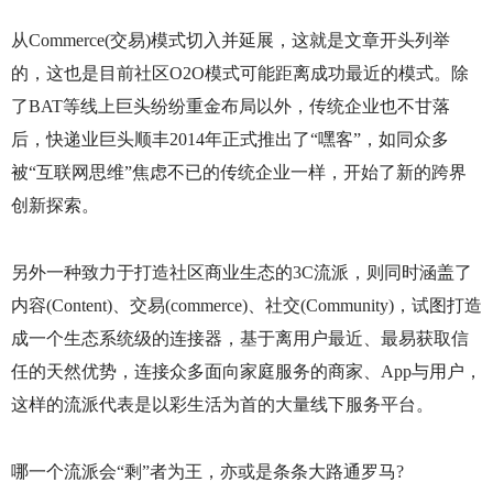
从
Commerce(
交易
)
模式切入并延展，这就是文章开头列举
的，这也是目前社区
O2O
模式可能距离成功最近的模式。除
了
BAT
等线上巨头纷纷重金布局以外，传统企业也不甘落
后，快递业巨头顺丰
2014
年正式推出了“嘿客”，如同众多
被“互联网思维”焦虑不已的传统企业一样，开始了新的跨界
创新探索。
另外一种致力于打造社区商业生态的
3C
流派，则同时涵盖了
内容
(Content)
、交易
(commerce)
、社交
(Community)
，试图打造
成一个生态系统级的连接器，基于离用户最近、最易获取信
任的天然优势，连接众多面向家庭服务的商家、
App
与用户，
这样的流派代表是以彩生活为首的大量线下服务平台。
哪一个流派会“剩”者为王，亦或是条条大路通罗马
?