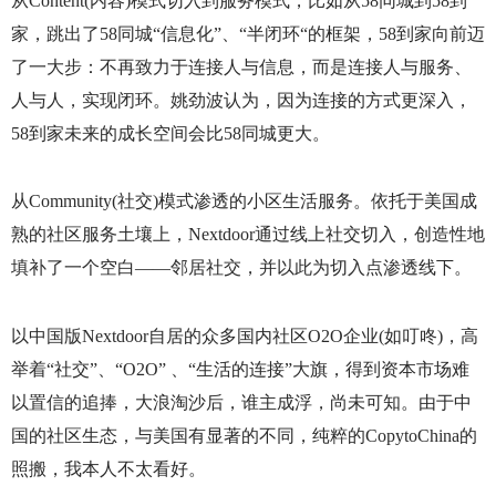
从
Content(
内容
)
模式切入到服务模式，比如从
58
同城到
58
到
家，跳出了
58
同城“信息化”、“半闭环“的框架，
58
到家向前迈
了一大步：不再致力于连接人与信息，而是连接人与服务、
人与人，实现闭环。姚劲波认为，因为连接的方式更深入，
58
到家未来的成长空间会比
58
同城更大。
从
Community(
社交
)
模式渗透的小区生活服务。依托于美国成
熟的社区服务土壤上，
Nextdoor
通过线上社交切入，创造性地
填补了一个空白——邻居社交，并以此为切入点渗透线下。
以中国版
Nextdoor
自居的众多国内社区
O2O
企业
(
如叮咚
)
，高
举着“社交”、“
O2O
” 、“生活的连接”大旗，得到资本市场难
以置信的追捧，大浪淘沙后，谁主成浮，尚未可知。由于中
国的社区生态，与美国有显著的不同，纯粹的
CopytoChina
的
照搬，我本人不太看好。