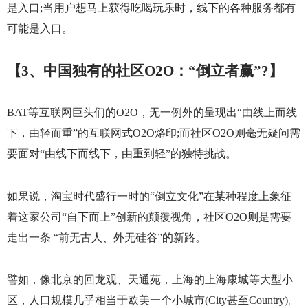
是入口
;
当用户想马上获得吃喝玩乐时，线下的各种服务都有
可能是入口。
【
3
、中国独有的社区
O2O
：“倒立者赢”
?
】
BAT
等互联网巨头们的
O2O
，无一例外的呈现出“由线上而线
下，由轻而重”的互联网式
O2O
烙印
;
而社区
O2O
则毫无疑问需
要面对“由线下而线下，由重到轻”的独特挑战。
如果说，淘宝时代盛行一时的“倒立文化”在某种程度上象征
着这家公司“自下而上”创新的颠覆视角，社区
O2O
则是需要
走出一条 “前无古人、外无硅谷”的新路。
譬如，像北京的回龙观、天通苑，上海的上海康城等大型小
区，人口规模几乎相当于欧美一个小城市
(City
甚至
Country)
。