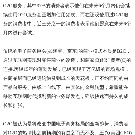
O2O
服务，其中
97%
的消费者表示他们在未来
6
个月内仍会继
续使用
O2O
服务甚至增加使用频次。而在还没使用过
O2O
服
务的消费者中，近三分之一的消费者表示他们愿意在未来
6
个
月内进行尝试。
传统的电子商务巨头
(
如淘宝、京东
)
的商业模式本质是
B2C
，
通过互联网实现对零售商业的改造，和商家
(B)
和消费者
(C)
的
连接
,
历经
15
年的蓬勃发展，已经实现了万亿级的市场规模，
在商品层面已经隐约触及到成长的天花板，正不约而同的由
产品向服务、由线上向线下、由实体向金融转型，希望能在
移动互联网时代找到新的业务爆发点，延续快速而持久的成
长和扩张。
O2O
被认为是将改变中国电子商务格局的全新趋势，消费者
对
O2O
的热情比之前预期的有过之而无不及。王兴
(
美团
CEO)