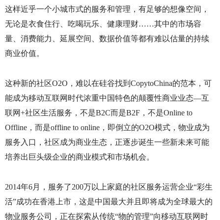
这样近乎一个小城市式的服务和管理，有足够的想像空间，
无论是衣食住行、吃喝玩乐、健康理财……其中的市场容
量、消费能力、延展空间、数据价值等都有难以估量的持续
商业价值。
这种新的社区
O2O
，难以在硅谷找到
CopytoChina
的范本，可
能成为移动互联网时代浓重中国特色的颠覆性商业业态—互
联网
+
社区生活服务，不是
B2C
而是
B2F
，不是
Online to
Offline
，而是
offline to online
，即倒立的
O2O
模式，物业成为
服务入口，社区成为商业生态，正逐步诞生一些新未来可能
培养出巨头级企业的商业模式和市场机会。
2014
年
6
月，服务了
200
万以上家庭的社区服务运营企业“彩生
活”成功在香港上市，这是中国最大并且即将成为全球最大的
物业服务公司，正在探索从传统“物的管理”向移动互联网时