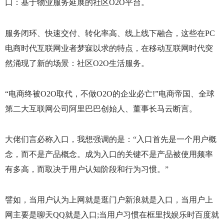
口：基于物业服务延展的社区
O2O
平台。
服务闭环、快速交付、转化率高、线上线下融合，这些在
PC
电商时代互联网业者梦寐以求的特点，在移动互联网时代突
然涌现了新的场景：社区
O2O
生活服务。
“电商终被
O2O
取代，不做
O2O
的企业必亡
!
”电商帝国、全球
第二大互联网公司阿里巴巴创始人、董事长马云断言。
大佬们言必称入口，我想强调的是：“入口首先是一个用户概
念，而不是产品概念。成为入口的关键不是产品被使用频率
有多高，而取决于用户认知阶段和行为习惯。”
譬如，当用户认为上网就是逛门户新浪就是入口，当用户上
网主要是聊天
QQ
就是入口
;
当用户习惯在框里找娱乐时百度就