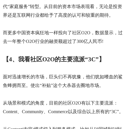
代“家庭服务”转型。从目前的资本市场表现看，无论是投资
界还是互联网行业都给予了高度的认可和较重的期待。
而更多中国资本疯狂地一样投向了社区
O2O
，数据显示，过
去一年整个
O2O
行业的融资额超过了
300
亿人民币
!
【
4
、我看社区
O2O
的主要流派“
3C
”】
面对迅速增长的市场，巨头们不再犹豫，他们犹如嗜血的鲨
鱼蜂拥而至。使出“补贴”这个大杀器去圈地市场。
从场景和模式的角度，目前的社区
O2O
有以下主要流派：
Content
、
Community
、
Commerce
以及综合以上所有的“
3C
”。