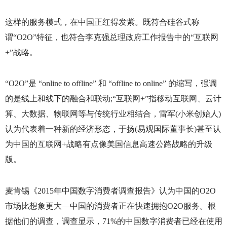
这样的服务模式，在中国正红得发紫。既符合硅谷式称
谓“
O2O
”特征，也符合李克强总理政府工作报告中的“互联网
+
”战略。
“
O2O
”是 “
online to offline
” 和 “
offline to online
” 的缩写，强调
的是线上和线下的融合和联动
;
“互联网
+
”指移动互联网、云计
算、大数据、物联网等与传统行业相结合，雷军
(
小米创始人
)
认为代表着一种新的经济形态，于扬
(
易观国际董事长
)
甚至认
为中国的互联网
+
战略有点像美国信息高速公路战略的升级
版。
麦肯锡《
2015
年中国数字消费者调查报告》认为中国的
O2O
市场比想象更大—中国的消费者正在快速拥抱
O2O
服务。根
据他们的调查，调查显示，
71%
的中国数字消费者已经在使用