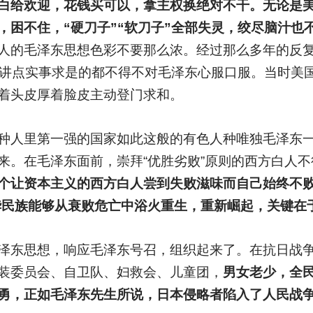
白给欢迎，花钱买可以，拿主权换绝对不干。无论是
，困不住，“硬刀子”“软刀子”全部失灵，绞尽脑汁也
人的毛泽东思想色彩不要那么浓。经过那么多年的反复
凡讲点实事求是的都不得不对毛泽东心服口服。当时美
着头皮厚着脸皮主动登门求和。
种人里第一强的国家如此这般的有色人种唯独毛泽东
来。在毛泽东面前，崇拜“优胜劣败”原则的西方白人
个让资本主义的西方白人尝到失败滋味而自己始终不
华民族能够从衰败危亡中浴火重生，重新崛起，关键在
泽东思想，响应毛泽东号召，组织起来了。
在抗日战
装委员会、自卫队、妇救会、儿童团，
男女老少，全
勇，正如毛泽东先生所说，日本侵略者陷入了人民战