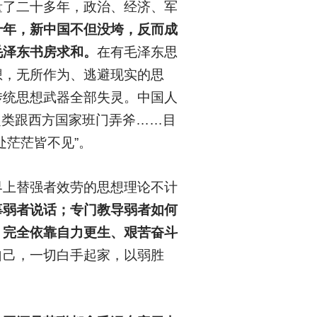
量了二十多年，政治、经济、军
十年，新中国不但没垮，反而成
毛泽东书房求和。
在有毛泽东思
想，无所作为、逃避现实的思
传统思想武器全部失灵。中国人
”之类跟西方国家班门弄斧……目
处茫茫皆不见”。
界上替强者效劳的思想理论不计
辜弱者说话；专门教导弱者如何
，完全依靠自力更生、艰苦奋斗
自己，一切白手起家，以弱胜