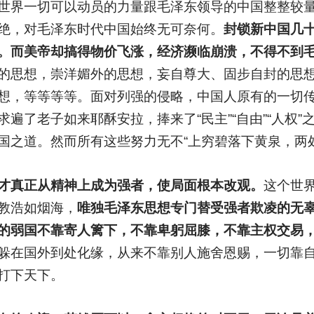
世界一切可以动员的力量跟毛泽东领导的中国整整较
绝，对毛泽东时代中国始终无可奈何。
封锁新中国几
。而美帝却搞得物价飞涨，经济濒临崩溃，不得不到
的思想，崇洋媚外的思想，妄自尊大、固步自封的思
想，等等等等。面对列强的侵略，中国人原有的一切
遍了老子如来耶酥安拉，捧来了“民主”“自由”“人权
国之道。然而所有这些努力无不“上穷碧落下黄泉，两
才真正从精神上成为强者，使局面根本改观。
这个世
教浩如烟海，
唯独毛泽东思想专门替受强者欺凌的无
的弱国不靠寄人篱下，不靠卑躬屈膝，不靠主权交易
躲在国外到处化缘，从来不靠别人施舍恩赐，一切靠
打下天下。