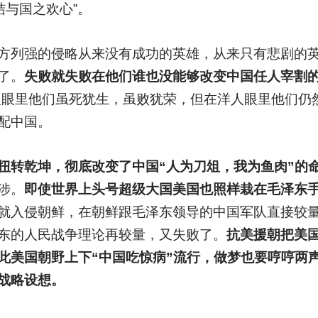
结与国之欢心”。
方列强的侵略从来没有成功的英雄，从来只有悲剧的
了。
失败就失败在他们谁也没能够改变中国任人宰割
人眼里他们虽死犹生，虽败犹荣，但在洋人眼里他们仍
配中国。
扭转乾坤，彻底改变了中国“人为刀俎，我为鱼肉”的
涉。
即使世界上头号超级大国美国也照样栽在毛泽东
就入侵朝鲜，在朝鲜跟毛泽东领导的中国军队直接较
东的人民战争理论再较量，又失败了。
抗美援朝把美
此美国朝野上下“中国吃惊病”流行，做梦也要哼哼两声
战略设想。