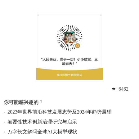
6462
你可能感兴趣的
？
2023年世界前沿科技发展态势及2024年趋势展望
颠覆性技术创新治理研究与启示
万字长文解码全球AI大模型现状