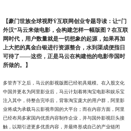
【豪门世族全球视野
Ÿ
互联网创业专题导读：让“门
外汉”马云来做电影，会构建怎样一幅版图？在互联
网时代，用户数量就是一切想象的起源，如果再加
上大把的真金白银进行资源整合，水到渠成便指日
可待了——这些，正是马云在构建他的电影帝国时
所做的。】
多管齐下之后，马云的影视版图已经初具规模。在入股文化
中国并更名为阿里影业后，马云计划着将淘宝电影和娱乐宝
注入其中，待整合完毕后，背靠淘宝庞大的用户群，阿里影
业将成为承载马云影视帝国的大平台；而在内容方面，阿里
已经布局多家国内优质内容制作企业，并与国外影视巨头接
触，以期引进更多优质内容，并最终形成自己的产业链闭