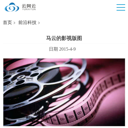
首页
前沿科技
马云的影视版图
日期 2015-4-9