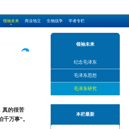
领袖未来
商业地立
生物战争
学者专栏
领袖未来
纪念毛泽东
毛泽东思想
毛泽东研究
，真的很苦
本栏最新
怕千万事”。