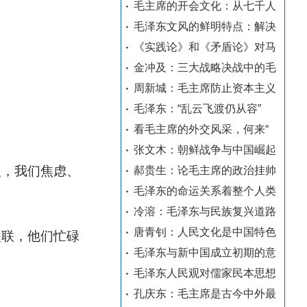
毛主席的开会文化：从七千人
毛泽东文风的鲜明特点：解决
《实践论》和《矛盾论》对马
金冲及：三大战略决战中的毛
周新城：毛主席防止资本主义
毛泽东：“乱云飞渡仍从容”
看毛主席的外交风采，何来“
张文木：朝鲜战争与中国崛起
反，我们焦虑、
郝贵生：论毛主席的政治挂帅
毛泽东的命运关系着整个人类
冷溶：毛泽东与民族复兴道路
唐青钊：人民文化是中国特色
失联，他们忙碌
毛泽东与新中国成立初期的意
毛泽东人民观对儒家民本思想
孔庆东：毛主席是古今中外最