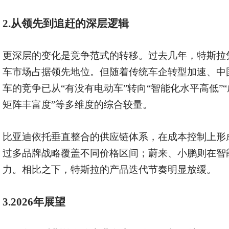
2.从领先到追赶的深层逻辑
更深层的变化是竞争范式的转移。过去几年，特斯拉
车市场占据领先地位。但随着传统车企转型加速、中
车的竞争已从
“有没有电动车”转向“智能化水平高低”“
矩阵丰富度”等多维度的综合较量。
比亚迪依托垂直整合的供应链体系，在成本控制上形
过多品牌战略覆盖不同价格区间；蔚来、小鹏则在智
力。相比之下，特斯拉的产品迭代节奏明显放缓。
3.2026年展望