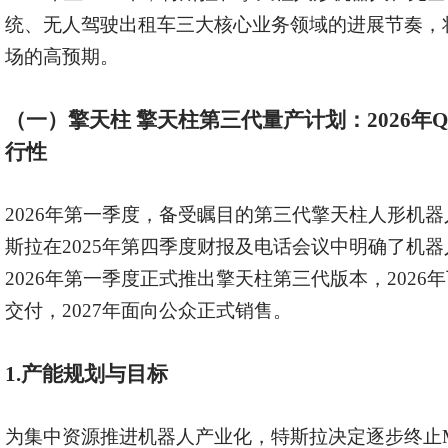
统、无人驾驶出租车三大核心业务领域的进展节奏，
场的高预期。
（一）擎天柱
擎天柱第三代量产计划：
2026年
行性
2026年第一季度，备受瞩目的第三代擎天柱人形机
斯拉在2025年第四季度财报及电话会议中明确了机
2026年第一季度正式推出擎天柱第三代版本，2026
交付，2027年面向公众正式销售。
1.产能规划与目标
为集中资源推进机器人产业化，特斯拉决定逐步终止