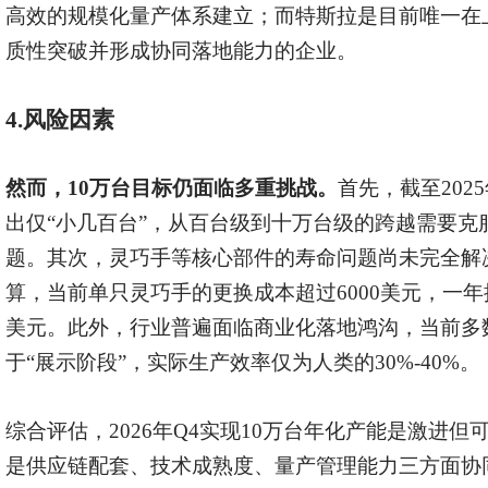
高效的规模化量产体系建立；而特斯拉是目前唯一在
质性突破并形成协同落地能力的企业。
4.风险因素
然而，
10万台目标仍面临多重挑战。
首先，截至
20
出仅“小几百台”，从百台级到十万台级的跨越需要克
题。其次，灵巧手等核心部件的寿命问题尚未完全解
算，当前单只灵巧手的更换成本超过6000美元，一年
美元。此外，行业普遍面临商业化落地鸿沟，当前多
于“展示阶段”，实际生产效率仅为人类的30%-40%。
综合评估，
2026年Q4实现10万台年化产能是激进
是供应链配套、技术成熟度、量产管理能力三方面协