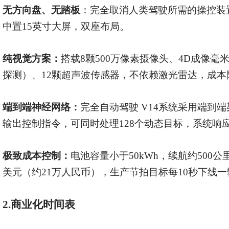
无方向盘、无踏板
：完全取消人类驾驶所需的操控装
中置
15英寸大屏，双座布局。
纯视觉方案：
搭载
8颗500万像素摄像头、4D成像毫
探测）、12颗超声波传感器，不依赖激光雷达，成本
端到端神经网络：
完全自动驾驶
V14系统采用端到
输出控制指令，可同时处理128个动态目标，系统响应
极致成本控制：
电池容量小于
50kWh，续航约500
美元（约21万人民币），生产节拍目标每10秒下线一
2.商业化时间表