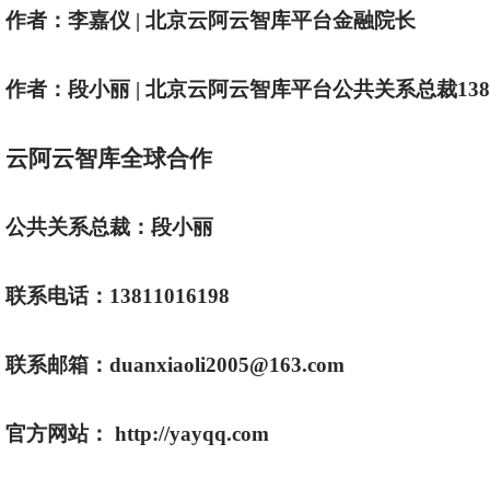
作者：李嘉仪
| 北京
云阿云智库
平台金融院长
作者：段小丽
| 北京
云阿云智库
平台公共关系总裁
138
云阿云智库
全球合作
公共关系总裁：段小丽
联系电话：
13811016198
联系邮箱：
duanxiaoli2005@163.com
官方网站：
http://yayqq.com