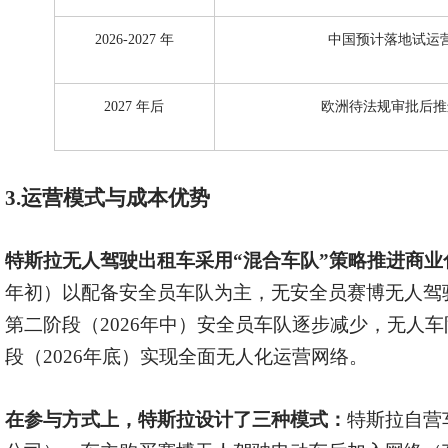
2026-2027 年
中国预计落地试运
2027 年后
欧洲待法规审批后推
3.运营模式与成本优势
特斯拉无人驾驶出租车采用
“混合车队”策略推进商业
年初）以配备安全员车队为主，无安全员赛博无人驾
第二阶段（2026年中）安全员车队逐步减少，无人
段（2026年底）实现全面无人化运营网络。
在参与方式上，特斯拉设计了三种模式：
特斯拉自营