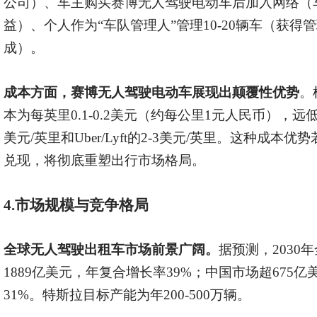
公司）、车主购买赛博无人驾驶电动车后加入网络（
益）、个人作为“车队管理人”管理10-20辆车（获得
成）。
成本方面，赛博无人驾驶电动车展现出颠覆性优势
。
本为每英里
0.1-0.2美元（约每公里1元人民币），
美元/英里和Uber/Lyft的2-3美元/英里。这种成本
兑现，将彻底重塑出行市场格局。
4.市场规模与竞争格局
全球无人驾驶出租车市场前景广阔。
据预测，
203
1889亿美元，年复合增长率39%；中国市场超675
31%。特斯拉目标产能为年200-500万辆。