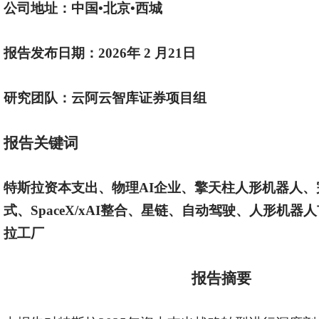
公司地址：中国
•北京•西城
报告发布日期：
2026年 2 月21日
研究团队：云阿云智库证券项目组
报告关键词
特斯拉资本支出、物理
AI企业、擎天柱人形机器人
式、SpaceX/xAI整合、星链、自动驾驶、人形机器
拉工厂
报告摘要