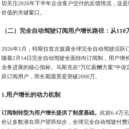
切关注2026年下半年企业客户交付的反馈情况，这
价值的关键窗口。
（二）完全自动驾驶订阅用户增长路径：从
11
2026年1月，特斯拉首次披露全球完全自动驾驶活跃订
随着2月14日完全自动驾驶全面转向订阅制，用户增
业务进展的核心指标。马斯克在“万亿薪酬方案”中设定
跃订阅用户，而长期愿景是突破2000万。
1.用户增长的动力机制
订阅制转型为用户增长提供了制度基础。
此前
6.4
价让多数潜在用户望而却步，全球完全自动驾驶付费渗