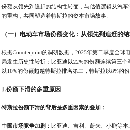
份额从领先到追赶的结构性转变，与估值逻辑从汽车
的重构，共同塑造着特斯拉的资本市场故事。
（一）电动车市场份额变化：从领先到追赶的结
根据
Counterpoint的调研数据，2025年第二季度
局发生历史性转折：比亚迪以22%的份额连续第三个
以10%的份额超越特斯拉排名第二，特斯拉以8%的
1.份额下滑的多重原因
特斯拉份额下滑的背后是多重因素的叠加：
中国市场竞争加剧：
比亚迪、吉利、蔚来、小鹏等本