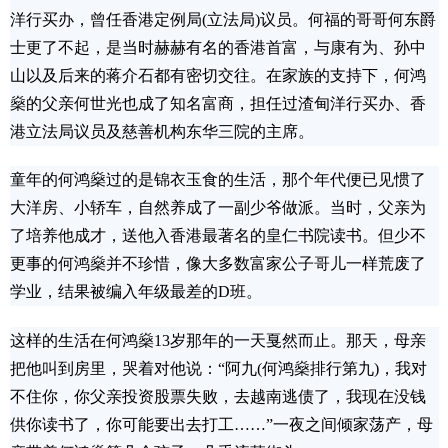
洋行买办，曾任香港定例局(立法局)议员。何福的哥哥何东爵
士更了不起，是当时赫赫有名的香港首富，与康有为、孙中
山以及后来的蒋介石都有密切交往。在家族的支持下，何鸿
燊的父亲何世光也成了知名富商，担任过渣甸洋行买办、香
港立法局议员及慈善机构东华三院的主席。
童年的何鸿燊过的是锦衣玉食的生活，那个年代便已见惯了
大洋房、小轿车，自然养成了一副少爷做派。当时，父亲为
了培养他成才，送他入香港最著名的皇仁书院读书。但少不
更事的何鸿燊并不珍惜，像大多数富家公子哥儿一样荒废了
学业，结果被编入年级最差的D班。
这样的生活在何鸿燊13岁那年的一天戛然而止。那天，母亲
把他叫到房里，哭着对他说：“阿九(何鸿燊排行第九)，我对
不住你，你父亲投资股票失败，去越南逃债了，我现在没钱
供你读书了，你可能要出去打工……”一夜之间倾家荡产，母