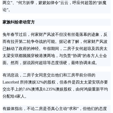
两立”、“何方妖孽，簌簌如律令”云云，呼应何超莲的“妖魔
论”。
家族纠纷牵动官方
兔年春节过后，何家财产风波不但没有丝毫落幕的迹象，反
而有拉开第二轮争夺战的可能。据记者了解，何家财产风波
已触动了政府的神经。年假期间，二房子女何超琼及四房太
太梁安琪都频频穿梭港澳两地，与负责“协调”的各方人士会
面。然而，据说因何超琼等态度强硬，最终协调未成。
有消息说，二房子女同意交出他们和三房早前分得的
Lanceford 所持澳娱32%的股权，但条件是四太太梁安琪亦要
交出手上的7.6%澳博及0.235%澳娱股权，由何鸿燊重新平均
分配给4家人。
有媒体指出，不论二房是否真心主动“求和”，但他们的态度