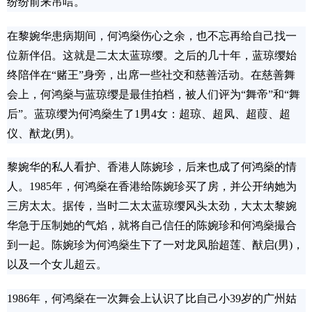
纷纷前来吊唁。
在黎婉华患病期间，何鸿燊伤心之余，也不忘再给自己找一
位新伴侣。这就是二太太蓝琼缨。之后的几十年，蓝琼缨始
终陪伴在“赌王”身旁，出席一些社交和慈善活动。在慈善舞
会上，何鸿燊与蓝琼缨是最佳拍档，被人们评为“舞帝”和“舞
后”。蓝琼缨为何鸿燊生了1男4女：超琼、超凤、超葭、超
仪、猷龙(男)。
黎婉华的私人看护、香港人陈婉珍，后来也成了何鸿燊的情
人。1985年，何鸿燊在香港给陈婉珍买了房，并公开纳她为
三房太太。据传，当时二太太蓝琼缨风头太劲，大太太黎婉
华急于压制她的气焰，就将自己信任的陈婉珍和何鸿燊撮合
到一起。陈婉珍为何鸿燊生下了一对龙凤胎超莲、猷启(男)，
以及一个女儿超云。
1986年，何鸿燊在一次舞会上认识了比自己小39岁的广州姑