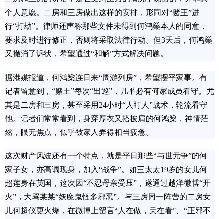
个人意愿。二房和三房做出这样的安排，形同对“赌王”进
行“打劫”。律师还声称那些文件未得到何鸿燊本人的同意，
要求及时进行修正，否则将采取法律行动。但3天后，何鸿燊
又撤消了诉状，希望通过“和解”方式解决问题。
据港媒报道，何鸿燊连日来“周游列房”，希望摆平家事。有
记者留意到，“赌王”每次“出巡”，几乎必有何家成员看守。尤
其是二房和三房，甚至采用24小时“人盯人”战术，轮流看守
他。记者们常常看到，身穿厚衣又搭披肩的何鸿燊，神情茫
然，眼无焦点，似乎被家人弄得相当疲惫。
这次财产风波还有一个特点，就是平日那些“与世无争”的何
家子女，亦高调现身，加入“战争”。如三太太19岁的女儿何
超莲身在英国，这次因“不忍母亲受压”，遂通过越洋微博“开
火”，大骂某某“妖魔鬼怪多邪恶”。与三房同一阵营的二房女
儿何超仪更火爆，在微博上留言“人在做，天在看”、“正邪不