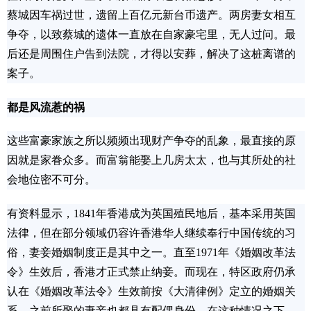
蔡城因车祸过世，遗留上百亿元新台币遗产。两房妻女相互
争夺，以致蔡城的遗体一直放在自家豪宅里，无人过问。最
后还是周围住户告到法院，才得以安葬，解决了这桩离谱的
案子。
都是风流惹的祸
这些富豪家族之所以频频出现财产争夺的乱象，最直接的原
因就是家眷众多。而富翁能娶上几房太太，也与其所处的社
会地位密不可分。
有资料显示，1841年香港成为英国殖民地后，基本采用英国
法律，但在部分领域仍容许香港华人继续奉行中国传统的习
俗，妻妾婚姻制度正是其中之一。直至1971年《婚姻改革法
令》生效后，香港才正式禁止纳妾。而现在，特区政府仍承
认在《婚姻改革法令》生效前按《大清律例》定立的婚姻关
系，之前所娶的妻妾也都具有配偶身份。在这种情况之下，