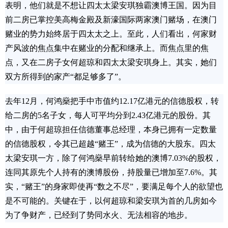
表明，他们就是不想让四太太梁安琪独霸澳博王国。因为目
前二房已掌控美高梅金殿及新濠国际两家澳门赌场，在澳门
赌业的势力始终居于四太太之上。至此，人们看出，何家财
产风波的焦点集中在赌业的分配和继承上。而焦点里的焦
点，又在二房子女何超琼和四太太梁安琪身上。其实，她们
双方所得到的家产“都足够多了”。
去年12月，何鸿燊把手中市值约12.17亿港元的信德股权，转
给二房的5名子女，每人可平均分到2.43亿港元的股份。其
中，由于何超琼担任信德董事总经理，本身已拥有一定数量
的信德股权，令其已超越“赌王”，成为信德的大股东。四太
太梁安琪一方，除了何鸿燊早前转给她的澳博7.03%的股权，
连同其原先个人持有的澳博股份，持股量已增加至7.6%。其
实，“赌王”的身家即使再“数之不尽”，要满足每个人的欲望也
是不可能的。关键在于，以何超琼和梁安琪为首的几房如今
为了争财产，已经到了势同水火、无法相容的地步。