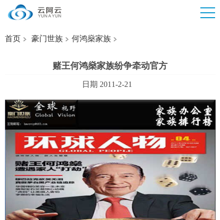
首页
豪门世族
何鸿燊家族
赌王何鸿燊家族纷争牵动官方
日期 2011-2-21