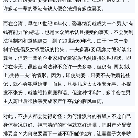
许多老一辈的香港有钱人便合法拥有多位妻妾。
而在台湾，早在19世纪90年代，娶妻纳妾就成为一个男人“有
钱有能力”的标志，也是大众所承认且接受的事实，不会受到
法律制约和道德谴责。到了20世纪60年代，由于“一夫一妻
制”的提倡及女权意识的抬头，一夫多妻(妾)现象才逐渐淡出
舞台，但老一辈的企业家和富豪家族仍然维持这种现状。即
使在今天，虽然台湾法律不允许一夫多妻，但仍有“两女(以
上)共侍一夫”的情形。因为，即使纳妾，只要不去做婚礼登
记，就不会犯重婚罪。而且，只要几房太太相安无事、不揭
发不张扬，就能维持家庭和谐。但这种“和谐”，多半会在男
主人离世后很快演变成家产争夺战的腥风血雨。
对此，不少人都会觉得奇怪：为何港澳台的有钱人不趁自己
身体状况良好、神志清醒的时候就立好遗嘱，把财产分配安
排妥当？为何总要留下一些不明确的地方，让妻室子女争吵