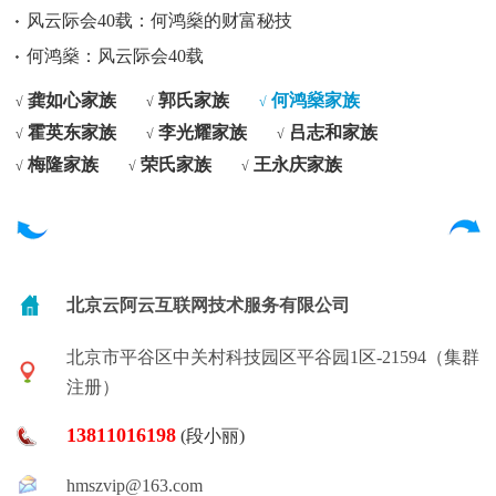
风云际会40载：何鸿燊的财富秘技
何鸿燊：风云际会40载
龚如心家族
郭氏家族
何鸿燊家族
√
√
√
霍英东家族
李光耀家族
吕志和家族
√
√
√
梅隆家族
荣氏家族
王永庆家族
√
√
√
北京云阿云互联网技术服务有限公司
北京市平谷区中关村科技园区平谷园1区-21594（集群
注册）
13811016198
(段小丽)
hmszvip@163.com