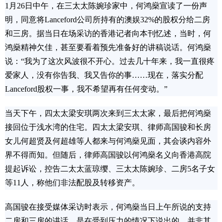
1月26日中午，在三太太陈婉珍家中，何鸿燊宣读了一份声
明，同意将Lanceford公司所持有的澳娱32%的股权分给二房
和三房。据当日在场采访的香港记者向本刊忆述，当时，何
鸿燊精神欠佳，甚至要看着预先准备好的讲稿说话。何鸿燊
说：“我为了这次风波很不开心。过去几十年来，我一直很疼
爱家人，没有你告我、我又告你的事……现在，落实分配
Lanceford股权一事，我不希望再有任何变动。”
当天下午，四太太梁安琪两次来到三太太家，最后把何鸿燊
接回位于浅水湾的住宅。四太太梁安琪、律师高国骏和长房
女儿何超贤及何超雄等人都来与何鸿燊见面，其会谈内容外
界不得而知。但随后，律师高国骏以何鸿燊名义向香港高院
提起诉讼，控告二太太蓝琼缨、三太太陈婉珍、二房5名子女
等11人，称他们非法配股及转移资产。
高国骏在接受媒体采访时表示，何鸿燊当日上午所说的支持
二房和三房的讲话，是在受到压力的情况下说出的，并非其