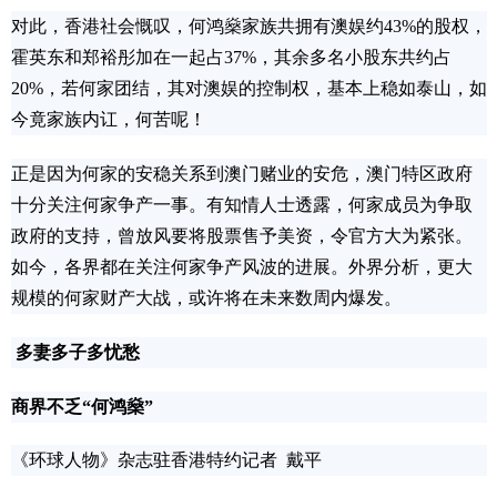
对此，香港社会慨叹，何鸿燊家族共拥有澳娱约43%的股权，
霍英东和郑裕彤加在一起占37%，其余多名小股东共约占
20%，若何家团结，其对澳娱的控制权，基本上稳如泰山，如
今竟家族内讧，何苦呢！
正是因为何家的安稳关系到澳门赌业的安危，澳门特区政府
十分关注何家争产一事。有知情人士透露，何家成员为争取
政府的支持，曾放风要将股票售予美资，令官方大为紧张。
如今，各界都在关注何家争产风波的进展。外界分析，更大
规模的何家财产大战，或许将在未来数周内爆发。
多妻多子多忧愁
商界不乏“何鸿燊”
《环球人物》杂志驻香港特约记者 戴平