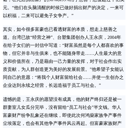
元。“他们在头脑清醒的时候已做好捐出财产的决定，一来可
以积福，二来可以避免子女争产。”
其实，如今很多富豪也已看透财富的本质，想走上慈善之
道。台湾已故“经营之神”、台塑集团创办人王永庆，2004年
在给子女们的一封信中写道：“财富虽然是每个人都喜欢的事
物，但它并非与生俱来，也不能随身带走……人生最大的意
义和价值所在，乃是藉由一己力量的发挥，对于社会作出实
质贡献，为人群创造更为美好的发展前景。”他希望子女能认
同自己的意愿：“将我个人财富留给社会……并使一生创办之
企业达到永续之经营，长远造福于员工与社会。”
遗憾的是，王永庆的愿望没有成真，他的财产终归还是被一
群妻室儿女瓜分完毕，没有留给“员工与社会”半文钱。华人
富豪财产纷争乱象还在继续，即使此次何鸿燊家族争产事件
尘埃落定，也会有其他争产事件风云再起。但富豪家族财产