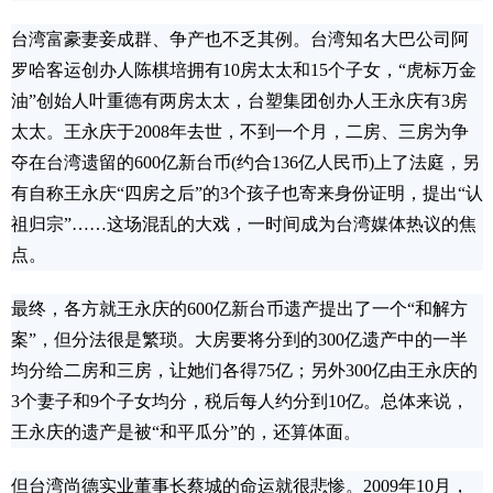
台湾富豪妻妾成群、争产也不乏其例。台湾知名大巴公司阿
罗哈客运创办人陈棋培拥有10房太太和15个子女，“虎标万金
油”创始人叶重德有两房太太，台塑集团创办人王永庆有3房
太太。王永庆于2008年去世，不到一个月，二房、三房为争
夺在台湾遗留的600亿新台币(约合136亿人民币)上了法庭，另
有自称王永庆“四房之后”的3个孩子也寄来身份证明，提出“认
祖归宗”……这场混乱的大戏，一时间成为台湾媒体热议的焦
点。
最终，各方就王永庆的600亿新台币遗产提出了一个“和解方
案”，但分法很是繁琐。大房要将分到的300亿遗产中的一半
均分给二房和三房，让她们各得75亿；另外300亿由王永庆的
3个妻子和9个子女均分，税后每人约分到10亿。总体来说，
王永庆的遗产是被“和平瓜分”的，还算体面。
但台湾尚德实业董事长蔡城的命运就很悲惨。2009年10月，