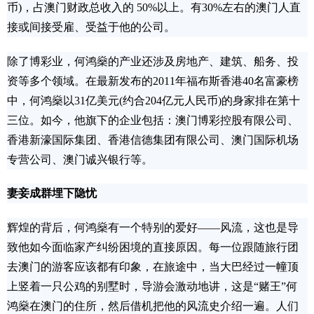
币)，占澳门财政总收入的 50%以上。有30%左右的澳门人直
接或间接受雇、受益于他的公司。
除了博彩业，何鸿燊的产业还涉及房地产、建筑、船务、投
资等多个领域。在最新发布的2011年福布斯香港40名富豪榜
中，何鸿燊以31亿美元(约合204亿元人民币)的身家排在第十
三位。如今，他旗下的企业包括：澳门博彩控股有限公司、
香港新濠国际集团、香港信德集团有限公司、澳门国际机场
专营公司、澳门诚兴银行等。
妻妾成群埋下隐忧
辉煌的背后，何鸿燊有一个特别的爱好——风流，这也是导
致他如今面临家产纠纷困境的直接原因。每一位跟随旅行团
去澳门的游客应该都有印象，在旅途中，当大巴经过一幢顶
上竖着一只公鸡的别墅时，导游会激动地讲，这是“赌王”何
鸿燊在澳门的住所，然后借机把他的风流史介绍一遍。人们