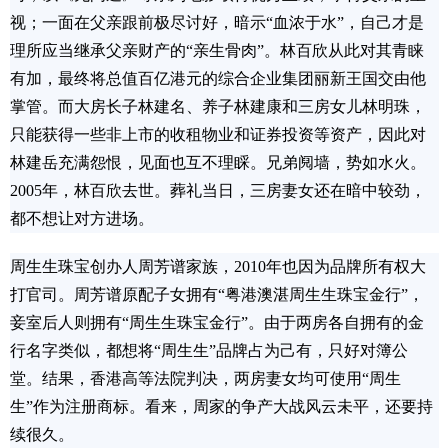
视；一面在父亲跟前极尽讨好，暗示“血浓于水”，自己才是
理所应当继承父亲财产的“亲生骨肉”。林百欣从此对其青睐
有加，最终将总值百亿港元的综合企业集团丽新王国交由他
掌管。而大房长子林建名、养子林建康和三房女儿林明珠，
只能获得一些非上市的收租物业和证券投资等资产，因此对
林建岳充满怨恨，见面也互不理睬。兄弟阋墙，势如水火。
2005年，林百欣去世。葬礼当日，三房妻女还在暗中较劲，
都不想让对方进场。
周生生珠宝创办人周芳谱家族，2010年也因为品牌所有权大
打官司。周芳谱原配子女拥有“粤港澳湛周生生珠宝金行”，
妾室后人则拥有“周生生珠宝金行”。由于两房各自拥有的金
行名字类似，都想将“周生生”品牌占为己有，只好对簿公
堂。结果，香港高等法院判决，两房妻女均可使用“周生
生”作为注册商标。看来，周家的争产大战风云未平，还要持
续很久。