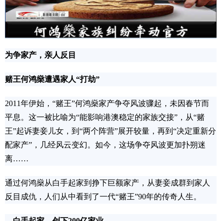
为争家产，亲人反目
赌王何鸿燊遭遇家人“打劫”
2011年伊始，“赌王”何鸿燊家产争夺风波骤起，未因春节而
平息。这一被比喻为“能影响港澳稳定的家族交接”，从“赌
王”起诉妻妾儿女，到“两个阵营”展开较量，再到“决定重新分
配家产”，几经风云变幻。如今，这场争夺风波更加扑朔迷
离……
通过何鸿燊从白手起家到挣下巨额家产，从妻妾成群到家人
反目成仇，人们从中看到了一代“赌王”90年的传奇人生。
白手起家，创下200亿家业