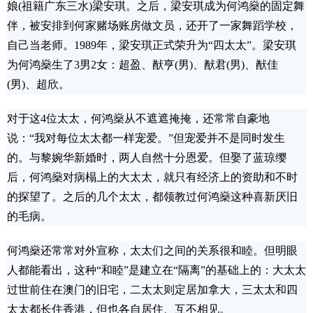
娘(祖籍广东三水)梁安琪。之后，梁安琪成为何鸿燊的固定舞
伴，被安排到何家赌场账房做文员，还开了一家舞蹈学校，
自己当老师。1989年，梁安琪正式荣升为“四太太”。梁安琪
为何鸿燊生了3男2女：超盈、猷亨(男)、猷君(男)、猷佳
(男)、超欣。
对于这4位太太，何鸿燊从不遮遮掩掩，还常常自豪地
说：“我对每位太太都一样宠爱。”但宠爱并不是同时发生
的。与黎婉华新婚时，两人自然十分恩爱。但娶了蓝琼缨
后，何鸿燊对病榻上的大太太，就只有经济上的资助和不时
的探望了。之后的几个太太，都领教过何鸿燊这种喜新厌旧
的毛病。
何鸿燊还常常对外宣称，太太们之间的关系很和睦。但明眼
人都能看出，这种“和睦”是建立在“隔离”的基础上的：大太太
过世前住在澳门的旧宅，二太太则定居加拿大，三太太和四
太太都长住香港，但也各自居住、互不相见。