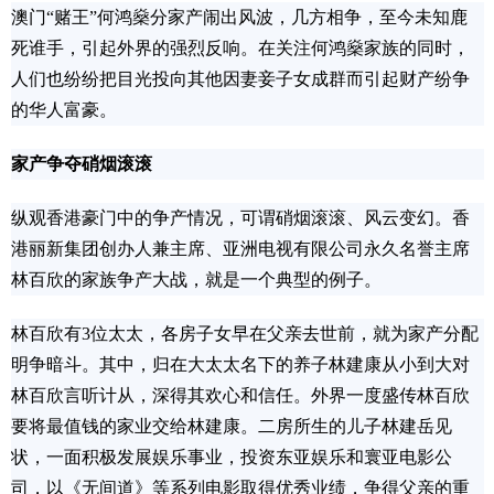
澳门“赌王”何鸿燊分家产闹出风波，几方相争，至今未知鹿
死谁手，引起外界的强烈反响。在关注何鸿燊家族的同时，
人们也纷纷把目光投向其他因妻妾子女成群而引起财产纷争
的华人富豪。
家产争夺硝烟滚滚
纵观香港豪门中的争产情况，可谓硝烟滚滚、风云变幻。香
港丽新集团创办人兼主席、亚洲电视有限公司永久名誉主席
林百欣的家族争产大战，就是一个典型的例子。
林百欣有3位太太，各房子女早在父亲去世前，就为家产分配
明争暗斗。其中，归在大太太名下的养子林建康从小到大对
林百欣言听计从，深得其欢心和信任。外界一度盛传林百欣
要将最值钱的家业交给林建康。二房所生的儿子林建岳见
状，一面积极发展娱乐事业，投资东亚娱乐和寰亚电影公
司，以《无间道》等系列电影取得优秀业绩，争得父亲的重