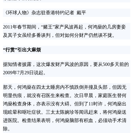
《环球人物》杂志驻香港特约记者 戴平
2011年春节期间，“赌王”家产风波再起，何鸿燊的几房妻妾
及其子女虽经多番谈判，但对如何分财产仍然谈不拢。
“行赏”引出大麻烦
据知情者披露，这次爆发财产风波的原因，要从500多天前的
2009年7月29日说起。
那天，何鸿燊在四太太睡房内不慎跌倒并撞及头部，但因无
明显伤痕，就没有召医生来检查。次日早晨，家庭医生替何
鸿燊检查身体，亦表示没有大碍。但到了11时许，何鸿燊出
现眩晕和呕吐症状。三太太陈婉珍等闻讯赶来，将何鸿燊送
进医院。检查结果表明，何鸿燊脑部有积血，必须动手术清
除。