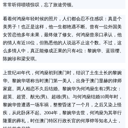
常常听得啧啧惊叹，忘了旅途劳顿。
看着何鸿燊年轻时候的照片，人们都会忍不住感叹：真是个
美男子！也正是这样，他一生都艳遇不断。曾有一位外国美
女苦恋他多年未果，最终做了修女。何鸿燊曾亲口承认，他
的情人有近10位，但熟悉他的人说远不止这个数。不过，这
么多情人中，真正能修成正果的只有4位：黎婉华、蓝琼缨、
陈婉珍和梁安琪。
上世纪40年代，何鸿燊初到澳门时，结识了土生土长的黎婉
华。黎婉华堪称当时澳门第一美人，出身于澳门显赫的律师
家庭。两人相恋不久后结婚。黎婉华为何鸿燊生有2男2女：
超英、超贤、猷光(男)、超雄(男)。与何鸿燊结婚10周年时，
黎婉华曾遭遇一场车祸，整整昏迷了一个月，之后又染上怪
疾，从此卧床不起。2004年，黎婉华去世，何鸿燊为其举行
隆重的葬礼，时任澳门特区行政长官的何厚铧等知名人士，