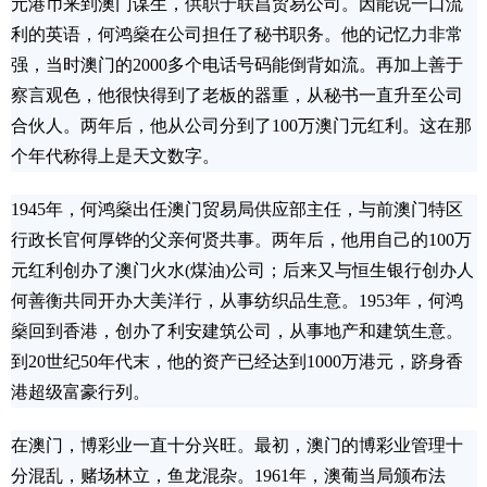
元港币来到澳门谋生，供职于联昌贸易公司。因能说一口流
利的英语，何鸿燊在公司担任了秘书职务。他的记忆力非常
强，当时澳门的2000多个电话号码能倒背如流。再加上善于
察言观色，他很快得到了老板的器重，从秘书一直升至公司
合伙人。两年后，他从公司分到了100万澳门元红利。这在那
个年代称得上是天文数字。
1945年，何鸿燊出任澳门贸易局供应部主任，与前澳门特区
行政长官何厚铧的父亲何贤共事。两年后，他用自己的100万
元红利创办了澳门火水(煤油)公司；后来又与恒生银行创办人
何善衡共同开办大美洋行，从事纺织品生意。1953年，何鸿
燊回到香港，创办了利安建筑公司，从事地产和建筑生意。
到20世纪50年代末，他的资产已经达到1000万港元，跻身香
港超级富豪行列。
在澳门，博彩业一直十分兴旺。最初，澳门的博彩业管理十
分混乱，赌场林立，鱼龙混杂。1961年，澳葡当局颁布法