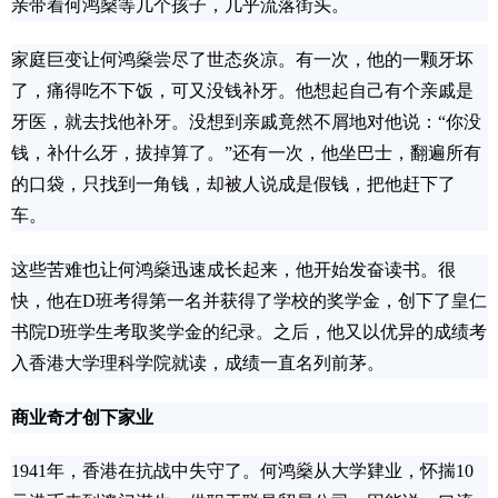
亲带着何鸿燊等几个孩子，几乎流落街头。
家庭巨变让何鸿燊尝尽了世态炎凉。有一次，他的一颗牙坏
了，痛得吃不下饭，可又没钱补牙。他想起自己有个亲戚是
牙医，就去找他补牙。没想到亲戚竟然不屑地对他说：“你没
钱，补什么牙，拔掉算了。”还有一次，他坐巴士，翻遍所有
的口袋，只找到一角钱，却被人说成是假钱，把他赶下了
车。
这些苦难也让何鸿燊迅速成长起来，他开始发奋读书。很
快，他在D班考得第一名并获得了学校的奖学金，创下了皇仁
书院D班学生考取奖学金的纪录。之后，他又以优异的成绩考
入香港大学理科学院就读，成绩一直名列前茅。
商业奇才创下家业
1941年，香港在抗战中失守了。何鸿燊从大学肄业，怀揣10