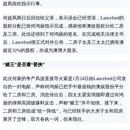
超凤按此指示行事。
何超凤两日后回信给父亲，表示误会已经澄清，Lanceford的
股权分配已按何鸿燊指示完成，感谢他将澳娱股权分给二房
及三房。此信还得到了何鸿燊的签名。在完成相关法律文书
后，Lanceford便正式对外公布，二房子女及三太太已拥有澳
娱近32%的股权，亦成为澳博大股东。
“赌王”是否遭“要挟”
此次何家的争产风波直接导火索是1月24日由Lanceford公司发
出的一封电邮，声称何鸿燊已把手中最值钱的澳娱股份平分
给了二房和三房。消息传出后，四太太梁安琪随即通过何鸿
燊的律师高国骏爆料反击，声称“赌王”并不知情。接下来，
二房和三房组成“统一阵线”，与已经联手的大房子女和四房
展开了交锋，双方各执一词，你来我往。