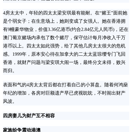
4房太太中，年轻的四太太梁安琪最有能耐。在“赌王”面前她
是个弱女子；在生意场上，她则变成了女强人。她在香港拥
有9幢豪华物业，价值3.36亿港币(约合2.84亿元人民币)，还在
澳门葡京赌场内承包了数个赌厅，保守估计每月净收入千万
港币以上。四太太如此强势，给了其他几房太太很大的危机
感。1999年，原本安心待在加拿大的二太太蓝琼缨专门飞回
香港，就财产问题与梁安琪大闹一场，最终分文未得，败兴
而归。
表面和气的4房太太背后都在打着自己的小算盘。随着何鸿燊
年纪的增加，各房对巨额遗产早已虎视眈眈，不时闹出财产
风波。
四房妻儿为财产互不相容
家族纷争震动港澳