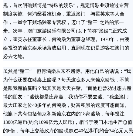
规，首次明确赌博是“特殊的娱乐”，规定博彩业须通过专营
制度实施。何鸿燊看准机会，重返澳门，与霍英东等人合
作，一举拿下赌场独家专营权，迈出了“赌王”之路的第一
步。次年，澳门旅游娱乐有限公司(以下简称“澳娱”)正式成
立，霍英东任董事长，何鸿燊为董事总经理。1970年，由澳
娱投资的葡京娱乐场落成启用，直到现在仍是游客在澳门的
必去之地。
虽然是“赌王”，但何鸿燊从来不赌博。用他自己的话说：“我
为什么还要在赌桌上赌呢？每天这么多人来葡京赌钱，不就
是跟我赌输赢吗？我其实是天天在赌。”而他也曾劝过想去赌
博的朋友：“赌钱都是庄家赢，我劝你不要去赌。”稳坐澳门
最大庄家之位40多年的何鸿燊，财富积累的速度可想而知。
他旗下共有包括葡京和新葡京在内的18家赌场，每年投注
1300亿港币(约合1099亿元人民币)，相当于澳门本地生产总值
的6倍，每年上交给政府的赌税超过40亿港币(约合34亿元人民