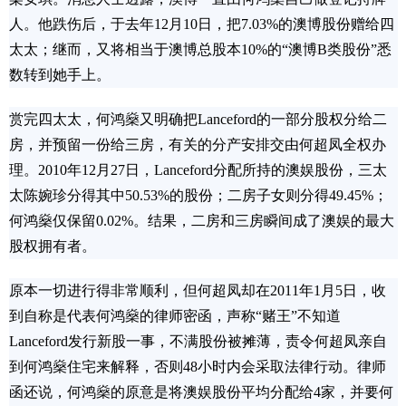
人。他跌伤后，于去年12月10日，把7.03%的澳博股份赠给四
太太；继而，又将相当于澳博总股本10%的“澳博B类股份”悉
数转到她手上。
赏完四太太，何鸿燊又明确把Lanceford的一部分股权分给二
房，并预留一份给三房，有关的分产安排交由何超凤全权办
理。2010年12月27日，Lanceford分配所持的澳娱股份，三太
太陈婉珍分得其中50.53%的股份；二房子女则分得49.45%；
何鸿燊仅保留0.02%。结果，二房和三房瞬间成了澳娱的最大
股权拥有者。
原本一切进行得非常顺利，但何超凤却在2011年1月5日，收
到自称是代表何鸿燊的律师密函，声称“赌王”不知道
Lanceford发行新股一事，不满股份被摊薄，责令何超凤亲自
到何鸿燊住宅来解释，否则48小时内会采取法律行动。律师
函还说，何鸿燊的原意是将澳娱股份平均分配给4家，并要何