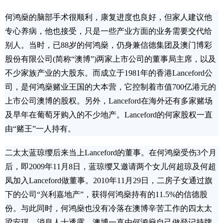
何鸿燊的脑部手术很顺利，康复进度也良好，但家人建议他
专心养病，他也接受，只是一些产业方面的业务需要交代给
别人。当时，已88岁的何鸿燊，仍身兼信德集团及澳门博彩
股份有限公司(简称“澳博”)两家上市公司的董事局主席，以及
不少家族产业的大股东。而成立于1981年的香港Lanceford公
司，是何鸿燊赌业王国的大本营，它控制着市值700亿港元的
上市公司澳博的股权。另外，Lanceford在海外还有多家赌场
及早年在葡萄牙购入的不少地产。Lanceford的何家股权一直
由“赌王”一人持有。
二太太蓝琼缨后来当上Lanceford的董事。在何鸿燊受伤3个月
后，即2009年11月8日，蓝琼缨又邀请两个女儿何超琼及何超
凤加入Lanceford做董事。2010年11月29日，二房子女通过旗
下的公司“兴利嘉地产”，获得何鸿燊持有的11.5%的信德股
份。与此同时，何鸿燊也没有冷落在澳博辛苦工作的四太太
梁安琪。消息人士透露，澳博一直由何鸿燊自己做登记持牌