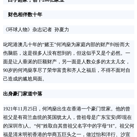
财色相伴数十年
《环球人物》杂志记者 孙夏力
叱咤港澳几十年的“赌王”何鸿燊为家庭内部的财产纠纷而大
伤脑筋，这是很多人没有想到的，但这似乎又是个必然。一
面是让人垂涎的巨额财产，另一面是人数众多的太太儿女，
90岁的何鸿燊享尽了荣华富贵和齐人之福后，不得不面对自
己造成的尴尬局面。
出身豪门家道中落
1921年11月25日，何鸿燊出生在香港一个豪门世家。他的曾
祖父是有荷兰血统的英国犹太人，曾祖母是广东宝安(即现在
的深圳市)人。“何”姓取自其曾祖父名字中的字母“H”。祖父何
福是清末明初香港的华商五巨头之一，做过怡和洋行、沙宣