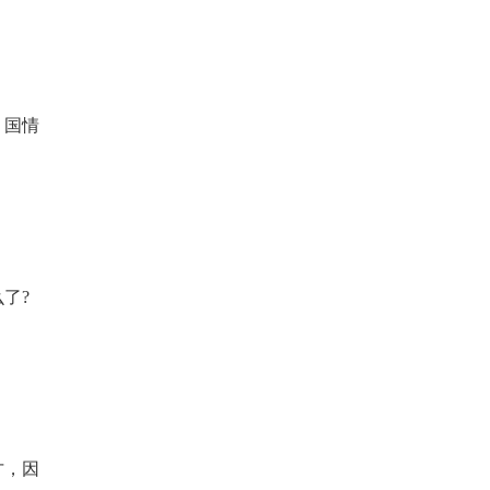
、国情
了?
才，因