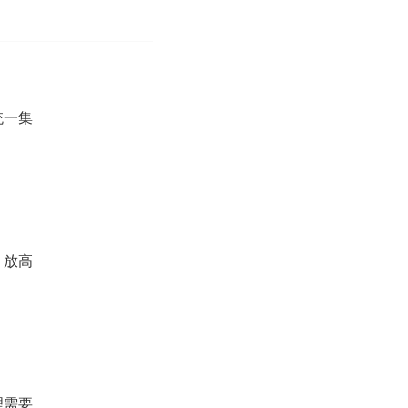
统一集
，放高
理需要