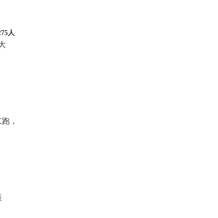
75人
大
京跑，
策