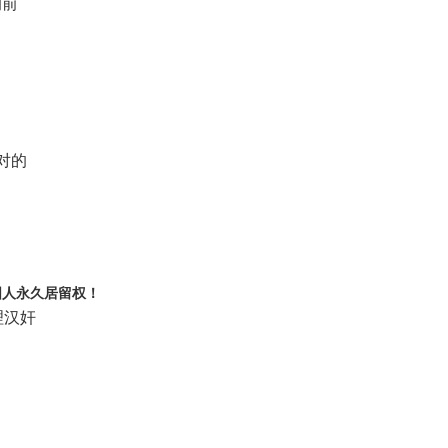
的前
对的
国人永久居留权！
理汉奸