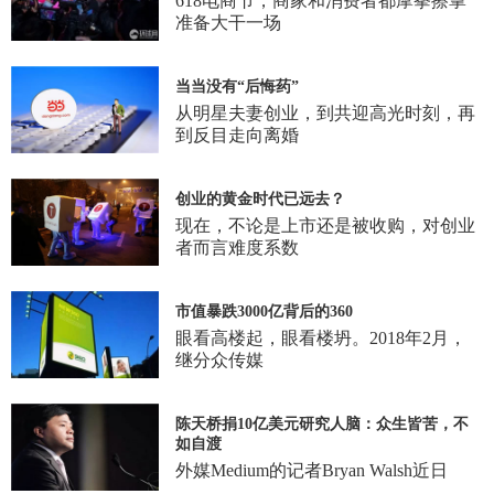
618电商节，商家和消费者都摩拳擦掌
准备大干一场
当当没有“后悔药”
从明星夫妻创业，到共迎高光时刻，再
到反目走向离婚
创业的黄金时代已远去？
现在，不论是上市还是被收购，对创业
者而言难度系数
市值暴跌3000亿背后的360
眼看高楼起，眼看楼坍。2018年2月，
继分众传媒
陈天桥捐10亿美元研究人脑：众生皆苦，不
如自渡
外媒Medium的记者Bryan Walsh近日