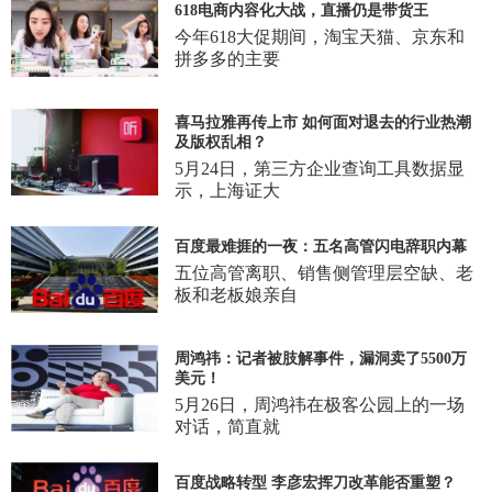
618电商内容化大战，直播仍是带货王
今年618大促期间，淘宝天猫、京东和
拼多多的主要
喜马拉雅再传上市 如何面对退去的行业热潮
及版权乱相？
5月24日，第三方企业查询工具数据显
示，上海证大
百度最难捱的一夜：五名高管闪电辞职内幕
五位高管离职、销售侧管理层空缺、老
板和老板娘亲自
周鸿祎：记者被肢解事件，漏洞卖了5500万
美元！
5月26日，周鸿祎在极客公园上的一场
对话，简直就
百度战略转型 李彦宏挥刀改革能否重塑？