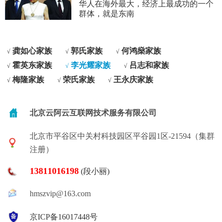
华人在海外最大，经济上最成功的一个
群体，就是东南
龚如心家族
郭氏家族
何鸿燊家族
√
√
√
霍英东家族
李光耀家族
吕志和家族
√
√
√
梅隆家族
荣氏家族
王永庆家族
√
√
√
北京云阿云互联网技术服务有限公司
北京市平谷区中关村科技园区平谷园1区-21594（集群
注册）
13811016198
(段小丽)
hmszvip@163.com
京ICP备16017448号