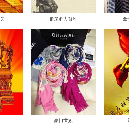
院
群策群力智库
全
豪门世族