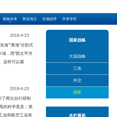
领袖未来
商业地立
生物战争
学者专栏
2019-4-23
国家战略
东海”“黄海”分割式
水域，用“西太平洋
大国战略
域。这样可以避
三农
外交
2019-4-23
强军
组织了两次自行研制
母的科学普及；第
艇工业和航空工业有
本栏最新