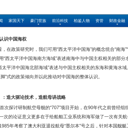
闻
家国天下
豪门世族
前沿科技
柏鉴人物
资管
财政金融
认识中国海权
看，在政策研究时，我们可用“西太平洋中国海”的概念统合“南海”“
用“西太平洋中国海南方海域”表述南海中与中国主权相关的部分
“西太平洋中国海北部海域”表述与中国主权相关的东海和黄海水
医脚”式的政策倾向并以此推动对中国海的整体认识。
）：造大驱论技术，造航母讲战略
首次探讨研制航空母舰的“707”项目开始，在90年代之前曾经
一次的论证意义更多在于给船舶工业系统和海军做了一次有关航
1985年考察了澳大利亚退役航母“墨尔本”号之后，针对本国舰