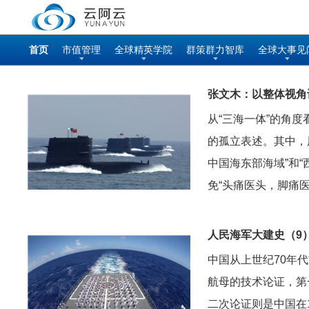
首页
市值管理
全球精英学院
群策群力智库
全球大事见
张文木：以整体视角
从“三海一体”的角度
的孤立表述。其中，
中国海东部海域”和
免“头痛医头，脚痛
人民海军大建史（9
中国从上世纪70年代
航母的技术论证，第
二次论证则是中国在