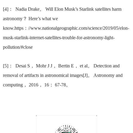
[4]
： Nadia Drake。 Will Elon Musk’s Starlink satellites harm
astronomy？ Here’s what we
know.https：//www.nationalgeographic.com/science/2019/05/elon-
musk-starlink-internet-satellites-trouble-for-astronomy-light-
pollution/#close
[5]
： Desai S， Mohr J J， Bertin E， et al。 Detection and
removal of artifacts in astronomical images[J]。 Astronomy and
computing， 2016， 16： 67-78。