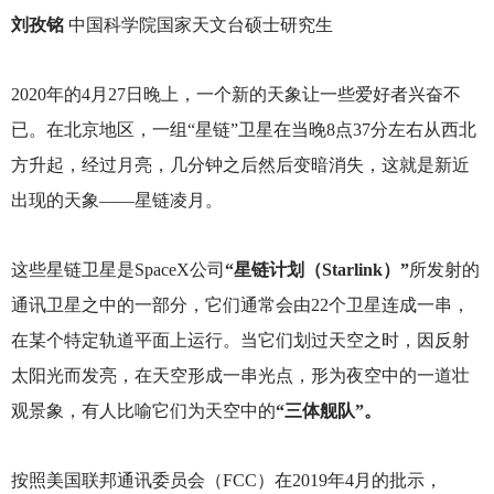
刘孜铭
中国科学院国家天文台硕士研究生
2020
年的4月27日晚上，一个新的天象让一些爱好者兴奋不
已。在北京地区，一组“星链”卫星在当晚8点37分左右从西北
方升起，经过月亮，几分钟之后然后变暗消失，这就是新近
出现的天象——星链凌月。
这些星链卫星是SpaceX公司
“星链计划（Starlink）”
所发射的
通讯卫星之中的一部分，它们通常会由22个卫星连成一串，
在某个特定轨道平面上运行。当它们划过天空之时，因反射
太阳光而发亮，在天空形成一串光点，形为夜空中的一道壮
观景象，有人比喻它们为天空中的
“三体舰队”。
按照美国联邦通讯委员会（FCC）在2019年4月的批示，