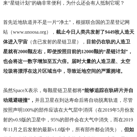
来“星链计划”的确非常便利，为什么还会有人抵制它呢？
首先近地轨道并不是一片“净土”，根据联合国的卫星登记网
站（www.unoosa.org），
截止今日人类共发射了9449枚人造天
体进入宇宙
（含已发射的星链卫星），
目前仍在轨的人造卫
星就有2000颗左右，即使按照目前的12000颗的“星链计划”，
也会将这一数字增加至五六倍。届时大量的人造卫星、太空
垃圾将漂浮在这片区域当中，导致近地空间的严重拥堵。
虽然SpaceX表示，每颗星链卫星都将
“能够追踪在轨碎片并自
动规避碰撞”，
并且卫星在到达寿命后将自动脱离轨道，尽管
按照声明100%的部件应该在大气层中消弭（在2019年5月份发
射的v0.9版的卫星中，95%的部件会在大气中消失，而在2019
年11月之后发射的最新v1.0版中，所有部件都会消失），
但如