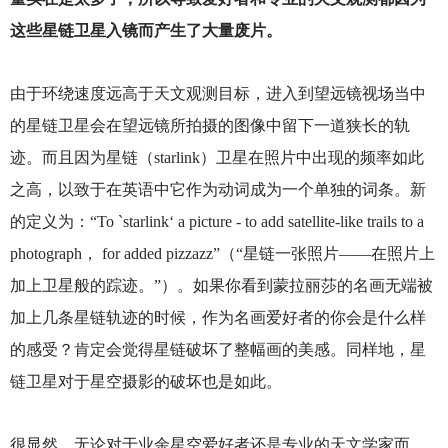
这些星链卫星入镜而产生了大量废片。
由于环绕速度远高于天文观测目标，进入到望远镜视场当中
的星链卫星会在望远镜所拍摄的图像中留下一道狭长的轨
迹。而且因为星链（starlink）卫星在照片中出现的频率如此
之高，以致于在英语中它作为动词成为一个单独的词条。新
的定义为：“To `starlink‘ a picture - to add satellite-like trails to a
photograph， for added pizzazz”（“星链一张照片——在照片上
加上卫星般的踪迹。”）。如果你看到蒙拉丽莎的名画无端被
加上几条星链轨迹的时候，作为名画爱好者的你会是什么样
的感受？肯定会觉得星链破坏了整幅画的美感。同样地，星
链卫星对于星空摄影的破坏也是如此。
很显然，无论对于业余星空爱好者还是专业的天文学家而