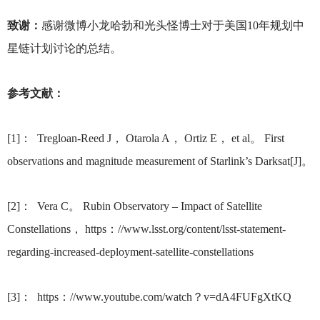
致谢：
感谢微博小龙哈勃和光头怪博士对于美国10年规划中
星链计划讨论的总结。
参考文献：
[1]
： Tregloan-Reed J， Otarola A， Ortiz E， et al。 First
observations and magnitude measurement of Starlink’s Darksat[J]。
[2]
： Vera C。 Rubin Observatory – Impact of Satellite
Constellations， https：//www.lsst.org/content/lsst-statement-
regarding-increased-deployment-satellite-constellations
[3]
： https：//www.youtube.com/watch？v=dA4FUFgXtKQ