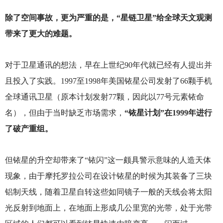
除了空间事故，更为严重的是，“星链卫星”给全球天文观测
带来了更大的难题。
对于卫星通讯的想法，早在上世纪90年代就已经有人提出并
且投入了实践。1997至1998年美国铱星公司发射了66颗手机
全球通讯卫星（原本计划发射77颗，因此以77号元素铱命
名），但由于当时缺乏市场需求，
“铱星计划”在1999年进行
了破产重组。
但铱星的升空却带来了“铱闪”这一颇具警示意味的人造天体
现象，由于摩托罗拉公司在设计铱星的时候为其装备了三块
铝制天线，随着卫星自转这些如同镜子一般的天线会将太阳
光反射到地面上，在地面上形成几公里宽的光带，处于光带