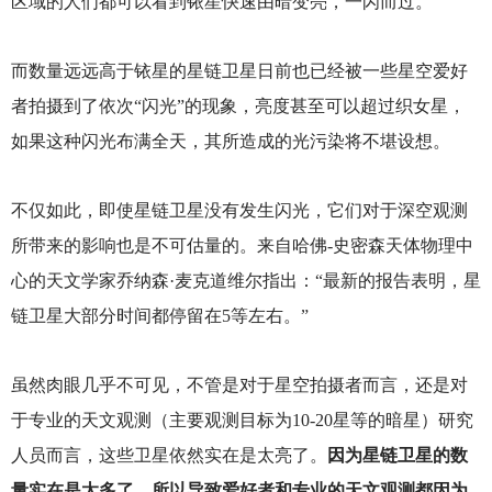
区域的人们都可以看到铱星快速由暗变亮，一闪而过。
而数量远远高于铱星的星链卫星日前也已经被一些星空爱好
者拍摄到了依次“闪光”的现象，亮度甚至可以超过织女星，
如果这种闪光布满全天，其所造成的光污染将不堪设想。
不仅如此，即使星链卫星没有发生闪光，它们对于深空观测
所带来的影响也是不可估量的。来自哈佛-史密森天体物理中
心的天文学家乔纳森·麦克道维尔指出：“最新的报告表明，星
链卫星大部分时间都停留在5等左右。”
虽然肉眼几乎不可见，不管是对于星空拍摄者而言，还是对
于专业的天文观测（主要观测目标为10-20星等的暗星）研究
人员而言，这些卫星依然实在是太亮了。
因为星链卫星的数
量实在是太多了，所以导致爱好者和专业的天文观测都因为