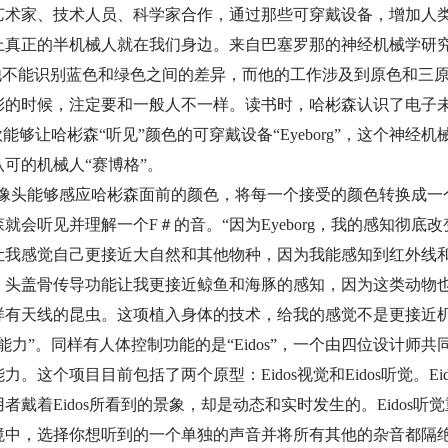
域艺术家、技术人员、科学家合作，通过那些可穿戴设备，增加人
上真正的半机械人就在我们身边。来自巴塞罗那的神经机械学研究
一名色盲患者，他不能识别蓝色和绿色之间的差异，而他的工作涉及到原色
彩的时候，注定要和一般人不一样。读书时，哈彬森认识了电子未
他合作一款能够让哈彬森“听见”颜色的可穿戴设备“Eyeborg”，这个
可的机械人“赛博格”。
来，摄像头能够感应哈彬森面前的颜色，将每一个接受的颜色转换成
就会听见并理解一个F＃的音。“因为Eyeborg，我的感知彻底
让我感觉自己更接近大自然和其他物种，因为我能感知到红外线
。头盖骨传导功能让我更接近鲸鱼和海豚的感知，因为这类动物
样有天线的昆虫。这项植入身体的技术，给我的感觉不是更接近机
力”。同样有人体控制功能的是“Eidos”，一个由四位设计师
。这个项目目前包括了两个原型：Eidos视觉和Eidos听觉。E
戴着Eidos所看到的景象，却是动态和实时发生的。Eidos听
境中，选择你想听到的一个单独的声音并将所有其他的杂音都隔