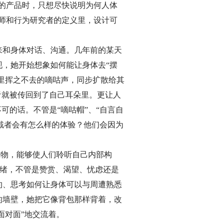
的产品时，只想尽快说明为何人体
师和行为研究者的定义里，设计可
来和身体对话、沟通。几年前的某天
，她开始想象如何能让身体去“摆
海里挥之不去的嘀咕声，同步扩散给其
音就被传回到了自己耳朵里。更让人
可的话。不管是“嘀咕帽”、“自言自
佩戴者会有怎么样的体验？他们会因为
戴物，能够使人们聆听自己内部构
情绪，不管是赞赏、渴望、忧虑还是
约、思考如何让身体可以与周遭熟悉
的墙壁，她把它像背包那样背着，改
面对面”地交流着。