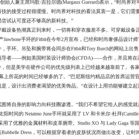
始人兼主席玛歌·吉拉尔德(Margaux Guerard)表示，“时
科技的接受过程很缓慢。时尚界对科技的看法莫衷一是，它们需
易尝试认可度还不够高的新科技。”
戴设备热潮真正到来时，一切将和穿衣服差不多。可穿戴设备正准备
Jawbone手环的Fitbit在今年2月宣布，已经和时尚奢侈品设计师T
环、吊坠和腕带将会同步在Fitbit和Tory Burch的网站上出
导者——例如美国时装设计师协会(CFDA)——合作，并且将
细节很少，但是美学在硬件公司的优先级列表上已经越来越靠前了。
所花的时间已经够多的了。”巴尼斯纽约精品店的首席运营官达尼埃尔·维达
就是，设计出消费者渴望的优美饰品。“在设计上用功能够建立起
试图将自身的影响力向科技圈渗透。“我们不希望它给人的感觉就
Netatmo June手环就采用了 LV 和卡米尔·杜拜(Camille To
采用了优雅的金属材料和皮革腕带。Studio XO 与 Lady Ga
ubbelle Dress，可以根据穿着者的皮肤状况而做出改变，