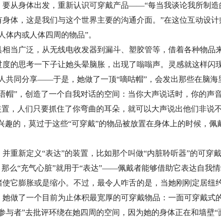
，要从身体出发，重新认识可穿戴产品——“每当我谈论我所制造
有身体，这是我们与这个世界主要的沟通介面。”在这位互动设计
人体内或人体四周的物品”。
具相当广泛，从无线电收发器到漏斗、塑胶管等，借着各种物品
过度的思考一下子让她头晕脑胀，出现了嗡嗡声。灵感就这样闪现
人共同分享——于是，她做了一顶“嘀咕帽”，会发出那些在脑
自语帽”，创造了一个自我对话的空间：当你大声说话时，你的声
装置，人们只要抓住了你弯曲的耳朵，就可以大声说出他们非说不
感兴趣的，莫过于这些“可穿戴”的物品被放置在身体上的时候，
并重新定义“表达”的装置，比如那个叫做“内脏聆听器”的可穿
，那么“充气心脏”就用于“表达”——佩戴者能够借助它表达自我
绪使它膨胀或是缩小。不过，最令人咋舌的是，当她刚刚定居纽
，她做了一个目前为止体积最宽厚的可穿戴物品：一面可穿戴式
参与者”去批评环绕在她四周的空间，因为她的身体正在和墙壁“