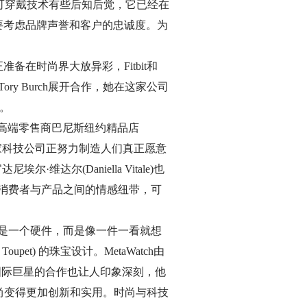
尚界对可穿戴技术有些后知后觉，它已经在
要考虑品牌声誉和客户的忠诚度。为
在时尚界大放异彩，Fitbit和
ory Burch展开合作，她在这家公司
售。
在高端零售商巴尼斯纽约精品店
各家科技公司正努力制造人们真正愿意
尔(Daniella Vitale)也
消费者与产品之间的情感纽带，可
是一个硬件，而是像一件一看就想
upet) 的珠宝设计。MetaWatch由
ga 等国际巨星的合作也让人印象深刻，他
让时尚变得更加创新和实用。时尚与科技