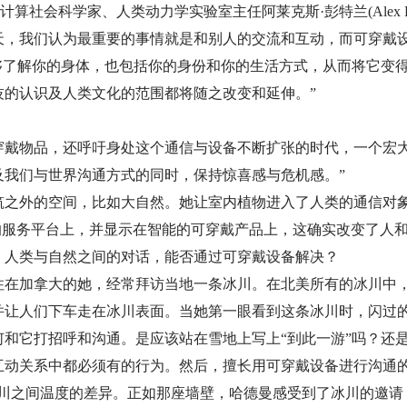
算社会科学家、人类动力学实验室主任阿莱克斯·彭特兰(Alex Pen
天，我们认为最重要的事情就是和别人的交流和互动，而可穿戴
能够了解你的身体，也包括你的身份和你的生活方式，从而将它变
技的认识及人类文化的范围都将随之改变和延伸。”
穿戴物品，还呼吁身处这个通信与设备不断扩张的时代，一个宏大
及我们与世界沟通方式的同时，保持惊喜感与危机感。”
筑之外的空间，比如大自然。她让室内植物进入了人类的通信对
ter的服务平台上，并显示在智能的可穿戴产品上，这确实改变了
、人类与自然之间的对话，能否通过可穿戴设备解决？
住在加拿大的她，经常拜访当地一条冰川。在北美所有的冰川中
并让人们下车走在冰川表面。当她第一眼看到这条冰川时，闪过的
何和它打招呼和沟通。是应该站在雪地上写上“到此一游”吗？还
互动关系中都必须有的行为。然后，擅长用可穿戴设备进行沟通的
冰川之间温度的差异。正如那座墙壁，哈德曼感受到了冰川的邀请