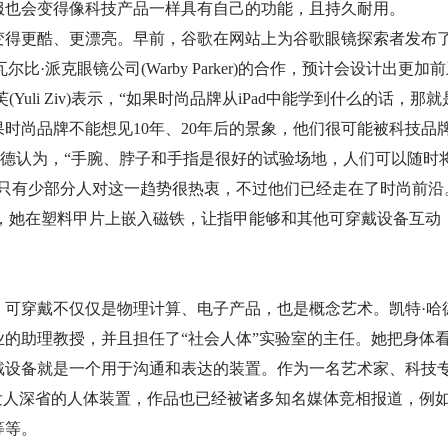
服也会变得像科技产品一样具有自己的功能，且持久耐用。
变得更酷、更漂亮。早前，谷歌在网站上为谷歌眼镜探索者发布
及瓦尔比·派克眼镜公司(Warby Parker)的合作，预计会设计出
办人于丽·齐芙(Yuli Ziv)表示，“如果时尚品牌从iPad中能学到什么
时尚品牌不能想见10年、20年后的景象，他们很可能被科技品
尔德认为，“手腕、脖子和手指是很好的试验场地，人们可以随时
只有少部分人对这一趋势很热衷，不过他们已经走在了时尚前沿
科技美甲”，她在塑料甲片上嵌入磁铁，让指甲能够和其他可穿戴设备
穿戴不仅仅是物理计算、电子产品，也是概念艺术。凯特·哈德曼(Kat
业的助理教授，并且担任了“社会人体”实验室的主任。她把身体
戴设备就是一个用于沟通和表达的装置。作为一名艺术家、科技
却发人深省的人体装置，作品也已经被诸多知名媒体竞相报道，例
等等。