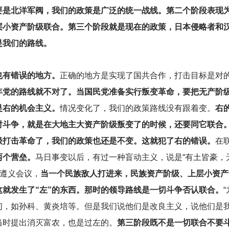
要是北洋军阀，我们的政策是广泛的统一战线。第二个阶段表现
层小资产阶级联合。第三个阶段就是现在的政策，日本侵略者和
是我们的路线。
也有错误的地方。
正确的地方是实现了国共合作，打击目标是对
年党的路线就不对了。当国民党准备实行叛变革命，要把无产阶
是右的机会主义。
情况变化了，我们的政策路线没有跟着变。
右
对斗争，就是在大地主大资产阶级叛变了的时候，还要同它联合
级打击革命了，我们的政策也还是不变。这就犯了右的错误。
在
两个营垒。
马日事变以后，有过一种盲动主义，说是“有土皆豪，
到遵义会议，
当一个民族敌人打进来，民族资产阶级、上层小资产
就发生了“左”的东西。那时的领导路线是一切斗争否认联合。
们，如孙科、黄炎培等。但是我们说他们是改良主义，说他们是
当时提出消灭富农，也是过左的。
第三阶段既不是一切联合不要