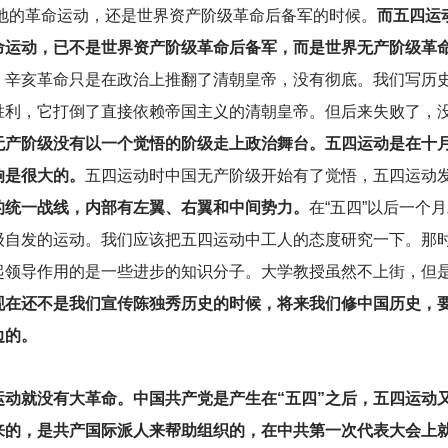
民地的革命运动，还是世界资产阶级革命后备军的时候。
而五四运
命运动，已不是世界资产阶级革命后备军，而是世界无产阶级革
。
辛亥革命只是在政治上推翻了清朝皇帝，没有彻底。我们写历
胜利，它打倒了直接依赖帝国主义的清朝皇帝。但后来失败了，
无产阶级没有以一个觉悟的阶级走上政治舞台。五四运动是在十
响是很大的。
五四运动时中国无产阶级开始有了觉悟，五四运动
的统一战线，内部有左翼、右翼和中间势力。
在“五四”以后一个
级自发的运动。我们应该把五四运动中工人的态度研究一下。那
起领导作用的是一些进步的知识分子。大学教授虽然不上街，但
现在还不是我们宣传陈独秀历史的时候，将来我们修中国历史，
边的。
运动就没有大革命。中国共产党是产生在“五四”之后，五四运动
来的，是共产国际派人来帮助组织的，在中共第一次代表大会上