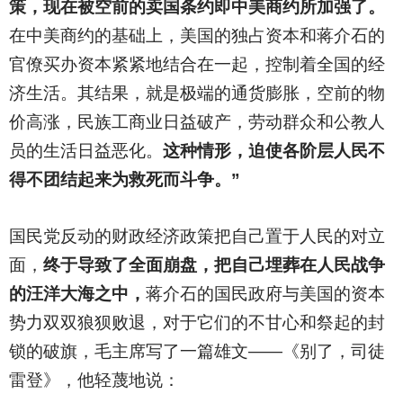
策，现在被空前的卖国条约即中美商约所加强了。
在中美商约的基础上，美国的独占资本和蒋介石的
官僚买办资本紧紧地结合在一起，控制着全国的经
济生活。其结果，就是极端的通货膨胀，空前的物
价高涨，民族工商业日益破产，劳动群众和公教人
员的生活日益恶化。
这种情形，迫使各阶层人民不
得不团结起来为救死而斗争。”
国民党反动的财政经济政策把自己置于人民的对立
面，
终于导致了全面崩盘，把自己埋葬在人民战争
的汪洋大海之中，
蒋介石的国民政府与美国的资本
势力双双狼狈败退，对于它们的不甘心和祭起的封
锁的破旗，毛主席写了一篇雄文——《别了，司徒
雷登》，他轻蔑地说：