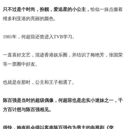
只不过是个时尚，扮靓，爱追星的小公主，
恰似一抹点缀着
维多利亚港的亮丽的颜色。
1981
年，何超琼还曾进入TVB学习。
一直喜好文艺，混迹香港娱乐圈，并结识了梅艳芳，张国荣
等一票圈中好友。
也就是在那时，公主和王子相遇了。
陈百强是当时的超级偶像，何超琼也是忠实小迷妹之一，千
方百计想与陈百强相见。
很快，她有机会得以客串陈百强作为男主的电视剧《突