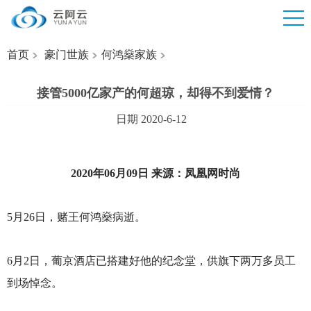
首页
豪门世族
何鸿燊家族
接管5000亿家产的何超琼，却得不到爱情？
日期 2020-6-12
2020
年06月09日 来源：凤凰网时尚
5
月26日，赌王何鸿燊病逝。
6
月2日，葡京酒店已搭建好他的纪念堂，供旗下两万多员工
到场悼念。