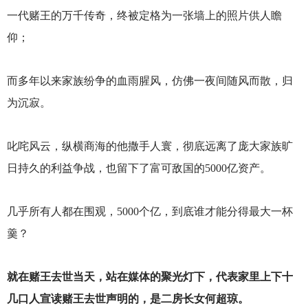
一代赌王的万千传奇，终被定格为一张墙上的照片供人瞻
仰；
而多年以来家族纷争的血雨腥风，仿佛一夜间随风而散，归
为沉寂。
叱咤风云，纵横商海的他撒手人寰，彻底远离了庞大家族旷
日持久的利益争战，也留下了富可敌国的5000亿资产。
几乎所有人都在围观，5000个亿，到底谁才能分得最大一杯
羹？
就在赌王去世当天，站在媒体的聚光灯下，代表家里上下十
几口人宣读赌王去世声明的，是二房长女何超琼。