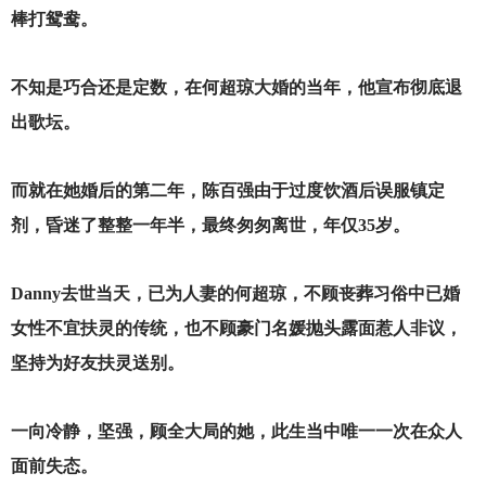
棒打鸳鸯。
不知是巧合还是定数，在何超琼大婚的当年，他宣布彻底退
出歌坛。
而就在她婚后的第二年，陈百强由于过度饮酒后误服镇定
剂，昏迷了整整一年半，最终匆匆离世，年仅35岁。
Danny
去世当天，已为人妻的何超琼，不顾丧葬习俗中已婚
女性不宜扶灵的传统，也不顾豪门名媛抛头露面惹人非议，
坚持为好友扶灵送别。
一向冷静，坚强，顾全大局的她，此生当中唯一一次在众人
面前失态。