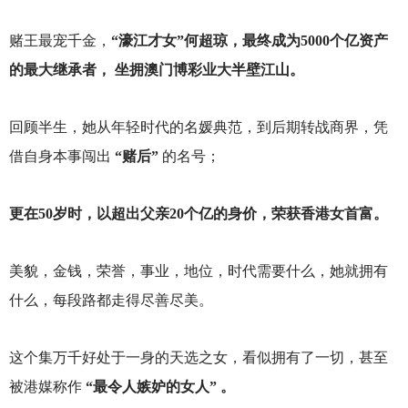
赌王最宠千金，
“濠江才女”何超琼，最终成为5000个亿资产
的最大继承者， 坐拥澳门博彩业大半壁江山。
回顾半生，她从年轻时代的名媛典范，到后期转战商界，凭
借自身本事闯出
“赌后”
的名号；
更在50岁时，以超出父亲20个亿的身价，荣获香港女首富。
美貌，金钱，荣誉，事业，地位，时代需要什么，她就拥有
什么，每段路都走得尽善尽美。
这个集万千好处于一身的天选之女，看似拥有了一切，甚至
被港媒称作
“最令人嫉妒的女人” 。