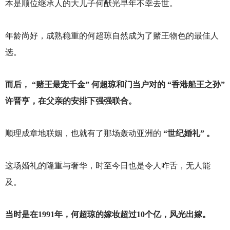
本是顺位继承人的大儿子何猷光早年不幸去世。
年龄尚好，成熟稳重的何超琼自然成为了赌王物色的最佳人
选。
而后， “赌王最宠千金” 何超琼和门当户对的 “香港船王之孙”
许晋亨，在父亲的安排下强强联合。
顺理成章地联姻，也就有了那场轰动亚洲的
“世纪婚礼” 。
这场婚礼的隆重与奢华，时至今日也是令人咋舌，无人能
及。
当时是在1991年，何超琼的嫁妆超过10个亿，风光出嫁。