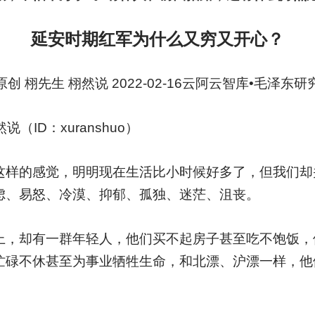
延安时期红军为什么又穷又开心？
原创 栩先生 栩然说 2022-02-16云阿云智库•毛泽东研
然说（ID：xuranshuo）
这样的感觉，明明现在生活比小时候好多了，但我们却
虑、易怒、冷漠、抑郁、孤独、迷茫、沮丧。
上，却有一群年轻人，他们买不起房子甚至吃不饱饭，
忙碌不休甚至为事业牺牲生命，和北漂、沪漂一样，他