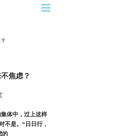
虑？
来不焦虑？
究
的集体中，过上这样
对不是。“日日行，
虑的