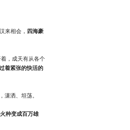
汉来相会，
四海豪
开着，成天有从各个
过着紧张的快活的
，潇洒、坦荡。
的火种变成百万雄