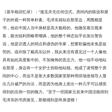
《基辛格回忆录》：“接见并无任何仪式。房间内的陈设和屋
子的外观一样简单朴素。毛泽东就站在那里边，周围都是
书，他在中国人当中身材是高大魁梧的。他微笑着注视来
客，眼光锐利而略带嘲讽，他的整个神态似乎在发出警告
说，他是识透人的弱点和虚伪的专家，想要欺骗他未免是徒
劳的。或许除了戴高乐以外，我从来没有遇见过一个人像他
具有如此高度集中的、不加掩饰的意志力。他一动不动地站
在那里，身边有一个女护士协助他站稳。他成了凌驾整个房
间的中心，而这不是靠大多数国家里那种用排场使领导人显
出几分威严的办法，而是因为他身上发出一种几乎可以感觉
得到的压倒一切的魄力。”至于一些国家元首来中国没能得到
毛泽东的书房接见，那都感到是终身遗憾！