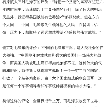
石原慎太郎对毛泽东的评价：“能把一个贫瘠的国家在短短几
年的时间里，迅速崛起于世界强国的行列，除了伟大的明治
天皇外，我记得美国以前有位乔治•华盛顿总统。但在东方一
个大国——中国。毛泽东先生领导他的人民，在贫困，饥
饿，压力下，却取得了远远超越乔治•华盛顿的伟大成就。”
普京对毛泽东的评价：“中国的毛泽东主席，是人类社会的伟
大领袖。”“中国刚刚解放就敢和强大的美国打一场伟大的战
争，而美国人确被毛主席打得如此狼狈不堪。这种伟大的气
魄和胆识，就连斯大林都非常佩服！一个一穷二白的国家，
打败了一个装备精良的、由十六个国家组成的联合国军，这
是任何一个军事领导者和军事统帅都没有的雄才大略。”
类似这样的评论，全世界成千上万。而毛泽东改变了世界，