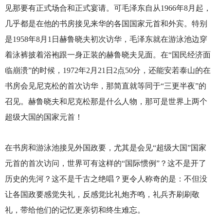
见那要有正式场合和正式宴请。可毛泽东自从1966年8月起，
几乎都是在他的书房接见来华的各国国家元首和外宾。特别
是1958年8月1日赫鲁晓夫初次访华，毛泽东就在游泳池边穿
着泳裤披着浴袍跟一身正装的赫鲁晓夫见面。在“国民经济面
临崩溃”的时候，1972年2月21日2点50分，还能安若泰山的在
书房会见尼克松的首次访华，那简直就等同于“三更半夜”的
召见。赫鲁晓夫和尼克松那是什么人物，那可是世界上两个
超级大国的国家元首！
在书房和游泳池接见外国政要，尤其是会见“超级大国”国家
元首的首次访问，世界可有这样的“国际惯例”？这不是开了
历史的先河？这不是千古之绝唱？更令人称奇的是：不但没
让各国政要感觉失礼，反感觉比礼炮齐鸣，礼兵齐刷刷敬
礼，带给他们的记忆更亲切和终生难忘。