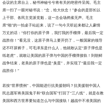
会议的主席台上，秘书神秘兮兮将有关的绝密件呈阅。毛主
席一扫了一眼对秘书说：“念，给大伙念！”参会的是部长以
上干部、各民主党派党魁，这一念会场鸦雀无声。毛主
席“啪”的一拍桌子站起来，说了一句今天听起来都让人豪情
万丈的话：“你打你的原子弹 ，我打我的手榴弹，最后我一定
战胜你！”看见没，这原子弹马上要开扔了，一般国家的领导
还不吓尿裤子，可毛泽东是什么人，他就敢认定“原子弹也是
纸老虎”，就敢让美国的原子弹与中国的手榴弹接轨！到朝鲜
战争结束，老美的原子弹也是“臭蛋”，并实现了“最后我一定
战胜你！”
若按“世界惯例”，中国能进行抗美援朝吗？抗美援朝中国人
民志愿军将美国鬼子和“联合国军”打回了“三八线”，就是在教
美国和西方世界要知道怎么与中国接轨！越战中不准美国的