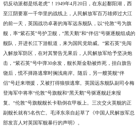
切反动派都是纸老虎”！1949年4月20日，在东起鄱阳湖，西
至江阴要塞一千华里的战线上，人民解放军百万雄师过大江
的前一天，英国战功卓著的海军远东舰队，以“伦敦”号为旗
舰，率“紫石英”号护卫舰，“黑天鹅”和“伴侣”号驱逐舰组成的
舰队，开进长江下游航道，来为国民党助威。“紫石英”先闯
入解放军防区，在对其警告无果后，人民解放军给予坚决炮
击，“紫石英”号中弹30余发，舰长斯金勒被炸死，挂白旗告
饶后，慌不择路逃窜时搁浅南岸。随后，另一艘英舰“伴
侣”号赶来增援，又被打得狼狈逃窜。英国远东舰队副司令梅
登海军中将率“伦敦”号旗舰和“黑天鹅”号驱逐舰赶来报
复。“伦敦”号旗舰舰长卡勒倒在甲板上。三次交火英舰的正
副舰长就有5名伤亡。毛泽东亲自起草了《中国人民解放军总
部发言人对英国军舰暴行的声明》。