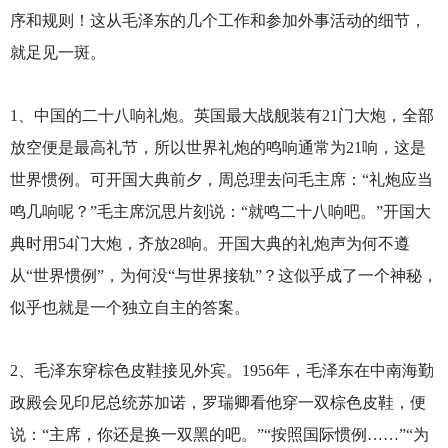
序和规则！这从毛泽东的几个工作和参加外事活动的细节，
就足见一斑。
1
、中国的二十八响礼炮。英国最大战舰装有21门大炮，全部
放空便是最高礼节，所以世界礼炮的鸣响通常为21响，这是
世界惯例。可开国大典前夕，周总理去问毛主席：“礼炮应当
鸣几响呢？”毛主席沉思片刻说：“就鸣二十八响吧。”开国大
典时用54门大炮，齐放28响。开国大典的礼炮声为何不遵
从“世界惯例”，为何没“与世界接轨”？这似乎成了一个神秘，
似乎也就是一个独立自主的答案。
2
、毛泽东穿棕色皮鞋接见外宾。1956年，毛泽东在中南海勤
政殿会见印尼总统苏加诺，罗瑞卿看他穿一双棕色皮鞋，便
说：“主席，你还是换一双黑的吧。”“按照国际惯例……”“为