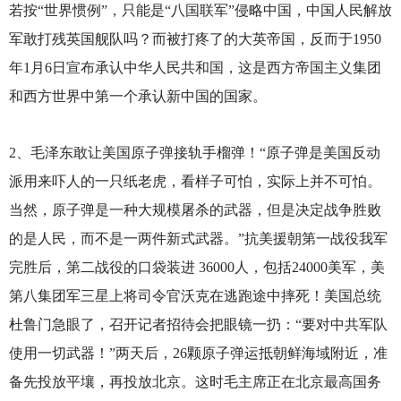
若按“世界惯例”，只能是“八国联军”侵略中国，中国人民解放
军敢打残英国舰队吗？而被打疼了的大英帝国，反而于1950
年1月6日宣布承认中华人民共和国，这是西方帝国主义集团
和西方世界中第一个承认新中国的国家。
2
、毛泽东敢让美国原子弹接轨手榴弹！“原子弹是美国反动
派用来吓人的一只纸老虎，看样子可怕，实际上并不可怕。
当然，原子弹是一种大规模屠杀的武器，但是决定战争胜败
的是人民，而不是一两件新式武器。”抗美援朝第一战役我军
完胜后，第二战役的口袋装进 36000人，包括24000美军，美
第八集团军三星上将司令官沃克在逃跑途中摔死！美国总统
杜鲁门急眼了，召开记者招待会把眼镜一扔：“要对中共军队
使用一切武器！”两天后，26颗原子弹运抵朝鲜海域附近，准
备先投放平壤，再投放北京。这时毛主席正在北京最高国务