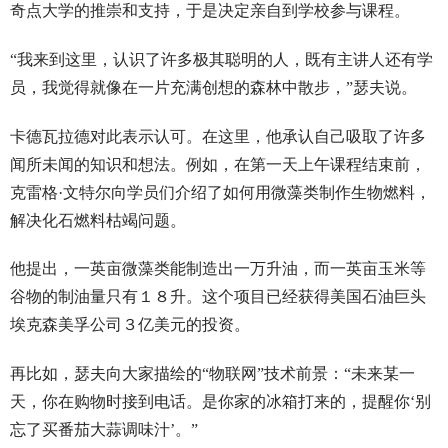
奇点大学的推崇和支持，于是决定亲自到学校参与课程。
“我来到这里，认识了许多极其聪明的人，既有主讲人还有学
员，我觉得就像在一片充满创想的森林中散步，”瑟夫说。
卡德瓦拉德对此表示认可。在这里，他承认自己吸取了许多
闻所未闻的知识和想法。例如，在第一天上午课程结束前，
克雷格·文特尔向学员们介绍了如何用微藻类制作生物燃料，
解决化石燃料枯竭问题。
他提出，一英亩微藻类能制造出一万升油，而一英亩玉米等
谷物的制油量只有１８升。这个项目已经获得美国石油巨头
埃克森美孚公司３亿美元的投资。
再比如，瑟夫向大家描绘的“物联网”技术前景：“未来某一
天，你在购物时接到电话。是你家的冰箱打来的，提醒你‘别
忘了买番茄大蒜调味汁’。”