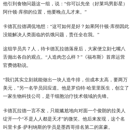
他引到食物问题这一组，说：“你可以先坐（好莱坞男影星）
阿什顿·库彻的位置，他要晚点儿才来。”
卡德瓦拉德调侃地想：“这可如何是好？如果阿什顿·库彻因此
没能解决人类面临的饥饿问题，责任全在我。”
这组学员共７人，待卡德瓦拉德落座后，大家便立刻七嘴八
舌抛出各自的观点。“人造肉怎么样？”《福布斯》首席运营
官费德勒说。
“我们其实立刻就能做出一块人造牛排，但成本太高，要两万
美元，”另一名学员回应道。他是罗伯特·哈里里医生，创立了
一家生物科技公司，是干细胞治疗技术领域的先锋。
卡德瓦拉德一言不发，只能尴尬地向对面一个俊朗的拉美人
绽开一个“不是人人都是天才”的微笑。他后来发现，这个名
叫里卡多·萨利纳斯的学员是墨西哥排名第二的富豪。