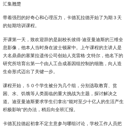
汇集翘楚
带着强烈的好奇心和心理压力，卡德瓦拉德开始了为期３天
的短期培训课程。
开课第一天，致欢迎辞的是副校长彼得·迪亚曼迪斯的三维全
息影像，他本人当时身在波士顿家中。上午课程的主讲人是
大名鼎鼎的塞莱拉遗传公司创始人克雷格·文特尔，他名下的
研究所培育出第一个由人工合成基因组控制的细胞，向人造
生命形式迈出了关键一步。
课程开始，５０个学生被分为几个组，分别选取教育、贫
困、水、饥饿等人类面临的重大挑战为主题，探讨解决之
道。迪亚曼迪斯要求学生们拿出“能对至少十亿人的生活产生
积极影响”的办法，稍后向全班汇报。
卡德瓦拉德起初拿不定主意参与哪组讨论，学校工作人员把