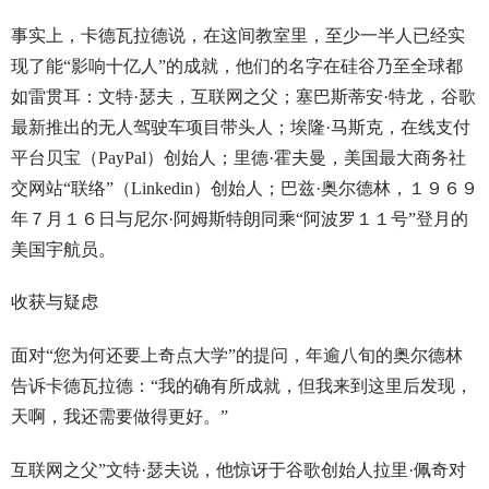
事实上，卡德瓦拉德说，在这间教室里，至少一半人已经实
现了能“影响十亿人”的成就，他们的名字在硅谷乃至全球都
如雷贯耳：文特·瑟夫，互联网之父；塞巴斯蒂安·特龙，谷歌
最新推出的无人驾驶车项目带头人；埃隆·马斯克，在线支付
平台贝宝（PayPal）创始人；里德·霍夫曼，美国最大商务社
交网站“联络”（Linkedin）创始人；巴兹·奥尔德林，１９６９
年７月１６日与尼尔·阿姆斯特朗同乘“阿波罗１１号”登月的
美国宇航员。
收获与疑虑
面对“您为何还要上奇点大学”的提问，年逾八旬的奥尔德林
告诉卡德瓦拉德：“我的确有所成就，但我来到这里后发现，
天啊，我还需要做得更好。”
互联网之父”文特·瑟夫说，他惊讶于谷歌创始人拉里·佩奇对